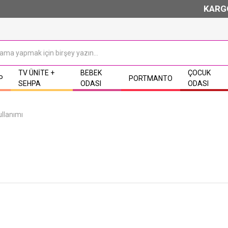
KARGO 
TV ÜNITE +
BEBEK
ÇOCUK
P
PORTMANTO
SEHPA
ODASI
ODASI
llanımı