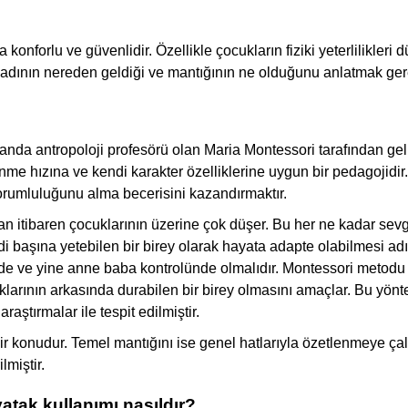
 konforlu ve güvenlidir. Özellikle çocukların fiziki yeterlilikle
, adının nereden geldiği ve mantığının ne olduğunu anlatmak gere
nda antropoloji profesörü olan Maria Montessori tarafından geliş
ğrenme hızına ve kendi karakter özelliklerine uygun bir pedagoj
orumluluğunu alma becerisini kazandırmaktır.
an itibaren çocuklarının üzerine çok düşer. Bu her ne kadar sev
ndi başına yetebilen bir birey olarak hayata adapte olabilmesi
kilde ve yine anne baba kontrolünde olmalıdır. Montessori metod
larının arkasında durabilen bir birey olmasını amaçlar. Bu yönt
raştırmalar ile tespit edilmiştir.
r konudur. Temel mantığını ise genel hatlarıyla özetlenmeye çal
lmiştir.
atak kullanımı nasıldır?