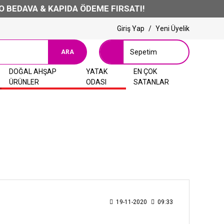
BEDAVA & KAPIDA ÖDEME FIRSATI!
Giriş Yap
/
Yeni Üyelik
Sepetim
ARA
DOĞAL AHŞAP
YATAK
EN ÇOK
ÜRÜNLER
ODASI
SATANLAR
19-11-2020
09:33