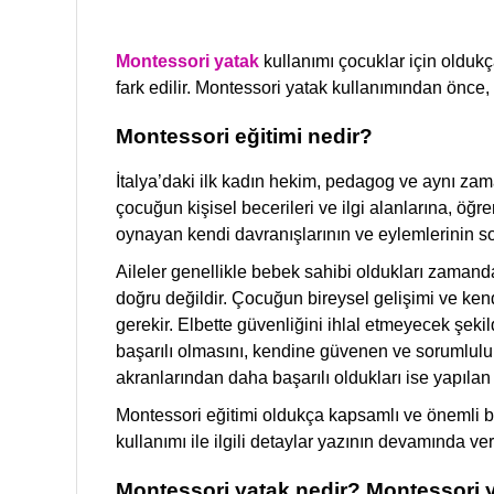
Montessori yatak
kullanımı çocuklar için oldukça
fark edilir. Montessori yatak kullanımından önce
Montessori eğitimi nedir?
İtalya’daki ilk kadın hekim, pedagog ve aynı zama
çocuğun kişisel becerileri ve ilgi alanlarına, ö
oynayan kendi davranışlarının ve eylemlerinin s
Aileler genellikle bebek sahibi oldukları zamand
doğru değildir. Çocuğun bireysel gelişimi ve ke
gerekir. Elbette güvenliğini ihlal etmeyecek şe
başarılı olmasını, kendine güvenen ve sorumluluk
akranlarından daha başarılı oldukları ise yapılan a
Montessori eğitimi oldukça kapsamlı ve önemli bi
kullanımı ile ilgili detaylar yazının devamında veri
Montessori yatak nedir? Montessori y