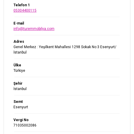
Telefon 1
05304400115
E-mail
info@turemmobilya.com
Adres
Genel Merkez : Yeşilkent Mahallesi 1298 Sokak No:3 Esenyurt/
İstanbul
Ülke
Türkiye
Şehir
İstanbul
Semt
Esenyurt
Vergi No
71035002086