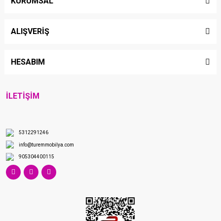
KURUMSAL
ALIŞVERİŞ
HESABIM
İLETİŞİM
5312291246
info@turemmobilya.com
905304400115