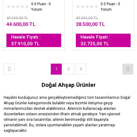
0.0 Puan - 0
0.0 Puan - 0
Yorum
Yorum
49.200,00 TL
49.300,00 TL
44.600,00 TL
38.500,00 TL
Havale Fiyatı :
Havale Fiyatı :
37.910,00 TL
32.725,00 TL
1
2
3
Doğal Ahşap Ürünler
Hayalini kurduğunuz ama gerçekleştiremediğiniz tüm tasarımlarınızı Doğal
Ahşap Ürünler kategorisinde bulabilir veya bizimle iletişime geçip
mimarlarımızdan destek alabilirsiniz. Ailenizin kullanacağı alanları
düzenlerken onların enerjisinden ilham almak gerekiyor. Yani işlevsel
olmanın yanı sıra tasarımlar, ailenin benimsediği stili başarıyla
yansıtabilmeli. Bu, onlara uyumlanabilen yaşam alanları yaratmayı
sağlayacaktır.