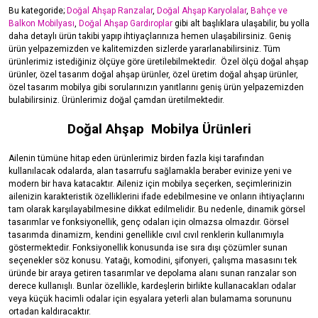
Bu kategoride;
Doğal Ahşap Ranzalar
,
Doğal Ahşap Karyolalar
,
Bahçe ve
Balkon Mobilyası
,
Doğal Ahşap Gardıroplar
gibi alt başlıklara ulaşabilir, bu yolla
daha detaylı ürün takibi yapıp ihtiyaçlarınıza hemen ulaşabilirsiniz. Geniş
ürün yelpazemizden ve kalitemizden sizlerde yararlanabilirsiniz. Tüm
ürünlerimiz istediğiniz ölçüye göre üretilebilmektedir.
Özel ölçü doğal ahşap
ürünler, özel tasarım doğal ahşap ürünler, özel üretim doğal ahşap ürünler,
özel tasarım mobilya gibi sorularınızın yanıtlarını geniş ürün yelpazemizden
bulabilirsiniz. Ürünlerimiz doğal çamdan üretilmektedir.
Doğal Ahşap Mobilya Ürünleri
Ailenin tümüne hitap eden ürünlerimiz birden fazla kişi tarafından
kullanılacak odalarda, alan tasarrufu sağlamakla beraber evinize yeni ve
modern bir hava katacaktır. Aileniz için mobilya seçerken, seçimlerinizin
ailenizin karakteristik özelliklerini ifade edebilmesine ve onların ihtiyaçlarını
tam olarak karşılayabilmesine dikkat edilmelidir. Bu nedenle, dinamik görsel
tasarımlar ve fonksiyonellik, genç odaları için olmazsa olmazdır. Görsel
tasarımda dinamizm, kendini genellikle cıvıl cıvıl renklerin kullanımıyla
göstermektedir. Fonksiyonellik konusunda ise sıra dışı çözümler sunan
seçenekler söz konusu. Yatağı, komodini, şifonyeri, çalışma masasını tek
üründe bir araya getiren tasarımlar ve depolama alanı sunan ranzalar son
derece kullanışlı. Bunlar özellikle, kardeşlerin birlikte kullanacakları odalar
veya küçük hacimli odalar için eşyalara yeterli alan bulamama sorununu
ortadan kaldıracaktır.