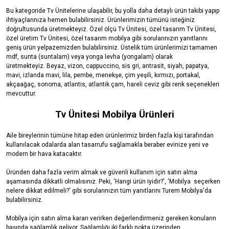
Bu kategoride Tv Ünitelerine
ulaşabilir, bu yolla daha detaylı ürün takibi yapıp
ihtiyaçlarınıza hemen bulabilirsiniz.
Ürünlerimizin tümünü isteğiniz
doğrultusunda üretmekteyiz. Özel ölçü Tv Ünitesi, özel tasarım Tv Ünitesi,
özel üretim Tv Ünitesi, özel tasarım mobilya gibi sorularınızın yanıtlarını
geniş ürün yelpazemizden bulabilirsiniz. Üstelik tüm ürünlerimizi tamamen
mdf, sunta (suntalam) veya yonga levha (yongalam) olarak
üretmekteyiz. Beyaz, vizon, cappuccino, sis gri, antrasit, siyah, papatya,
mavi, izlanda mavi, lila, pembe, menekşe, çim yeşili, kırmızı, portakal,
akçaağaç, sonoma, atlantis, atlantik çam, hareli ceviz gibi renk seçenekleri
mevcuttur.
Tv Ünitesi
Mobilya Ürünleri
Aile bireylerinin tümüne hitap eden ürünlerimiz birden fazla kişi tarafından
kullanılacak odalarda alan tasarrufu sağlamakla beraber evinize yeni ve
modern bir hava katacaktır.
Üründen daha fazla verim almak ve güvenli kullanım için satın alma
aşamasında dikkatli olmalısınız. Peki, 'Hangi ürün iyidir?', 'Mobilya seçerken
nelere dikkat edilmeli?' gibi sorularınızın tüm yanıtlarını Turem Mobilya'da
bulabilirsiniz.
Mobilya için satın alma kararı verirken değerlendirmeniz gereken konuların
başında sağlamlık geliyor. Sağlamlığı iki farklı nokta üzerinden