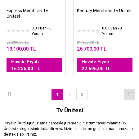
Express Membran Tv
Kentury Membran Tv Ünitesi
Ünitesi
0.0 Puan - 0
0.0 Puan - 0
Yorum
Yorum
25.300,00 TL
31.900,00 TL
19.100,00 TL
26.700,00 TL
Havale Fiyatı :
Havale Fiyatı :
16.235,00 TL
22.695,00 TL
1
2
3
Tv Ünitesi
Hayalini kurduğunuz ama gerçekleştiremediğiniz tüm tasarımlarınızı Tv
Ünitesi kategorisinde bulabilir veya bizimle iletişime geçip mimarlarımızdan
destek alabilirsiniz.