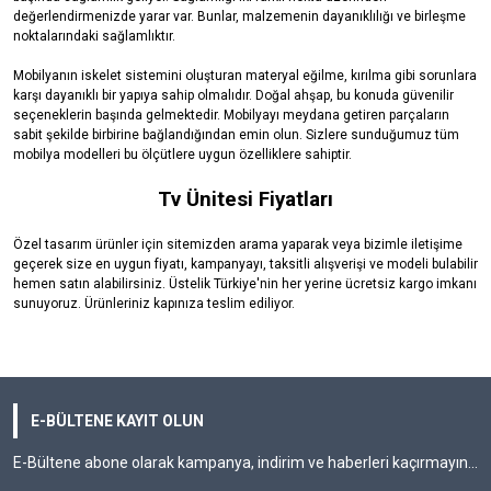
değerlendirmenizde yarar var. Bunlar, malzemenin dayanıklılığı ve birleşme
noktalarındaki sağlamlıktır.
Mobilyanın iskelet sistemini oluşturan materyal eğilme, kırılma gibi sorunlara
karşı dayanıklı bir yapıya sahip olmalıdır. Doğal ahşap, bu konuda güvenilir
seçeneklerin başında gelmektedir. Mobilyayı meydana getiren parçaların
sabit şekilde birbirine bağlandığından emin olun. Sizlere sunduğumuz tüm
mobilya modelleri bu ölçütlere uygun özelliklere sahiptir.
Tv Ünitesi
Fiyatları
Özel tasarım ürünler için sitemizden arama yaparak veya bizimle iletişime
geçerek size en uygun fiyatı, kampanyayı, taksitli alışverişi ve modeli bulabilir
hemen satın alabilirsiniz. Üstelik Türkiye'nin her yerine ücretsiz kargo imkanı
sunuyoruz. Ürünleriniz kapınıza teslim ediliyor.
E-BÜLTENE KAYIT OLUN
E-Bültene abone olarak kampanya, indirim ve haberleri kaçırmayın...