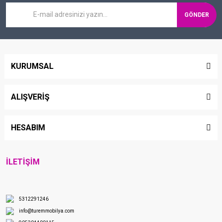
GÖNDER
KURUMSAL
ALIŞVERİŞ
HESABIM
İLETİŞİM
5312291246
info@turemmobilya.com