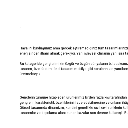
Hayalini kurduğunuz ama gerçekleştiremediğiniz tüm tasarımlarınızı B
enerjisinden ilham almak gerekiyor. Yani işlevsel olmanın yanı sıra t
Bu kategoride gençlerimizin özgür ve özgün dünyalarını bulacaksınız.
tasarım, özel üretim, özel tasarım mobilya gibi sorularınızın yanıtl
üretmekteyiz.
Gençlerin tümüne hitap eden ürünlerimiz birden fazla kişi tarafından
gençlerin karakteristik özelliklerini ifade edebilmesine ve onların ih
Görsel tasarımda dinamizm, kendini genellikle cıvıl cıvıl renklerin 
tasarımlar ve depolama alanı sunan bazalar son derece kullanışlı. Bun