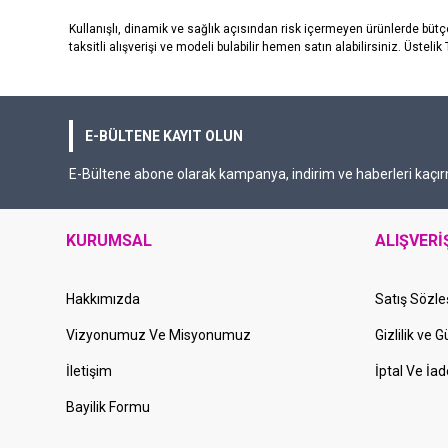
Kullanışlı, dinamik ve sağlık açısından risk içermeyen ürünlerde büt
taksitli alışverişi ve modeli bulabilir hemen satın alabilirsiniz. Üstel
E-BÜLTENE KAYIT OLUN
E-Bültene abone olarak kampanya, indirim ve haberleri kaçır
KURUMSAL
ALIŞVERİ
Hakkımızda
Satış Sözl
Vizyonumuz Ve Misyonumuz
Gizlilik ve 
İletişim
İptal Ve İad
Bayilik Formu