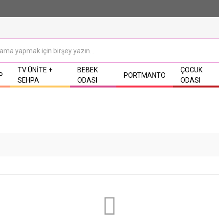
TV ÜNITE +
BEBEK
ÇOCUK
P
PORTMANTO
SEHPA
ODASI
ODASI