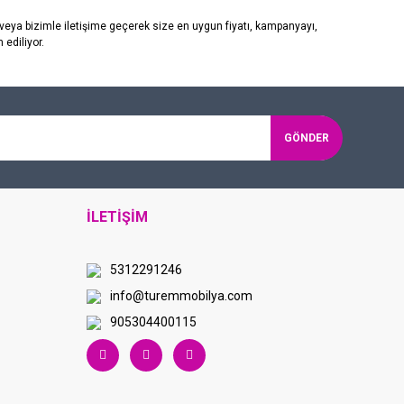
eya bizimle iletişime geçerek size en uygun fiyatı, kampanyayı,
 ediliyor.
GÖNDER
İLETİŞİM
5312291246
info@turemmobilya.com
905304400115