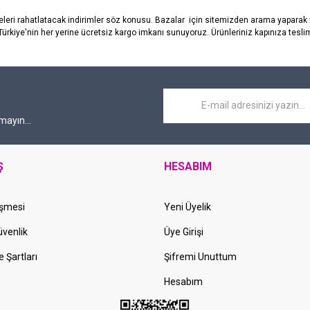
çeleri rahatlatacak indirimler söz konusu. Bazalar
için sitemizden arama yaparak v
ik Türkiye'nin her yerine ücretsiz kargo imkanı sunuyoruz. Ürünleriniz kapınıza teslim
mayın...
Ş
HESABIM
eşmesi
Yeni Üyelik
Güvenlik
Üye Girişi
e Şartları
Şifremi Unuttum
Hesabım