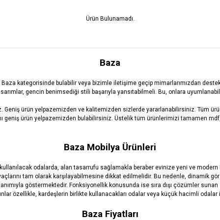
Ürün Bulunamadı.
Baza
aza kategorisinde bulabilir veya bizimle iletişime geçip mimarlarımızdan destek a
asarımlar, gencin benimsediği stili başarıyla yansıtabilmeli. Bu, onlara uyumlanab
 Geniş ürün yelpazemizden ve kalitemizden sizlerde yararlanabilirsiniz. Tüm ürünl
arını geniş ürün yelpazemizden bulabilirsiniz. Üstelik tüm ürünlerimizi tamamen m
Baza Mobilya Ürünleri
 kullanılacak odalarda, alan tasarrufu sağlamakla beraber evinize yeni ve modern 
tiyaçlarını tam olarak karşılayabilmesine dikkat edilmelidir. Bu nedenle, dinamik gö
kullanımıyla göstermektedir. Fonksiyonellik konusunda ise sıra dışı çözümler sunan
lar özellikle, kardeşlerin birlikte kullanacakları odalar veya küçük hacimli odalar
Baza Fiyatları