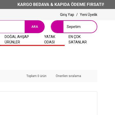
KARGO BEDAVA & KAPIDA ÖDEME FIRSATI!
Giriş Yap
/
Yeni Üyelik
Sepetim
ARA
DOĞAL AHŞAP
YATAK
EN ÇOK
ÜRÜNLER
ODASI
SATANLAR
Toplam 0 ürün