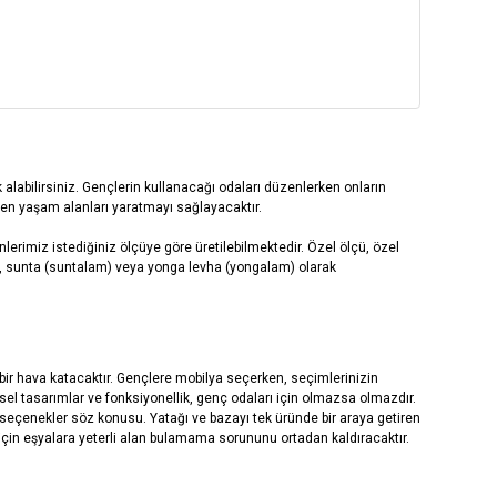
labilirsiniz. Gençlerin kullanacağı odaları düzenlerken onların
ilen yaşam alanları yaratmayı sağlayacaktır.
erimiz istediğiniz ölçüye göre üretilebilmektedir.
Özel ölçü, özel
df, sunta (suntalam) veya yonga levha (yongalam) olarak
bir hava katacaktır. Gençlere mobilya seçerken, seçimlerinizin
rsel tasarımlar ve fonksiyonellik, genç odaları için olmazsa olmazdır.
 seçenekler söz konusu. Yatağı ve bazayı tek üründe bir araya getiren
 için eşyalara yeterli alan bulamama sorununu ortadan kaldıracaktır.