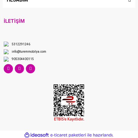
İLETİŞİM
5312291246
info@turemmobilya.com
905304400115
ile
ideasoft
e-