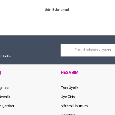
Ürün Bulunamadı.
mayın...
Ş
HESABIM
eşmesi
Yeni Üyelik
Güvenlik
Üye Girişi
e Şartları
Şifremi Unuttum