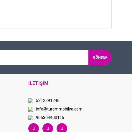
GÖNDER
İLETİŞİM
5312291246
info@turemmobilya.com
905304400115