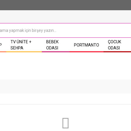
TV ÜNITE +
BEBEK
ÇOCUK
P
PORTMANTO
SEHPA
ODASI
ODASI