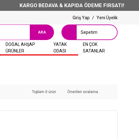
KARGO BEDAVA & KAPIDA ÖDEME FIRSATI!
Giriş Yap
/
Yeni Üyelik
Sepetim
ARA
DOĞAL AHŞAP
YATAK
EN ÇOK
ÜRÜNLER
ODASI
SATANLAR
Toplam 0 ürün