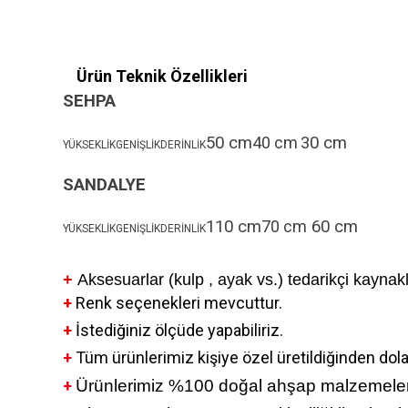
Ürün Teknik Özellikleri
SEHPA
50 cm
40 cm
3
0 cm
YÜKSEKLİKGENİŞLİKDERİNLİK
SANDALYE
110 cm
70 cm
6
0 cm
YÜKSEKLİKGENİŞLİKDERİNLİK
+
Aksesuarlar (kulp , ayak vs.) tedarikçi kaynaklı
+
Renk seçenekleri mevcuttur.
+
İstediğiniz ölçüde yapabiliriz.
+
Tüm ürünlerimiz kişiye özel üretildiğinden dola
+
Ürünlerimiz %100 doğal ahşap malzemelerden