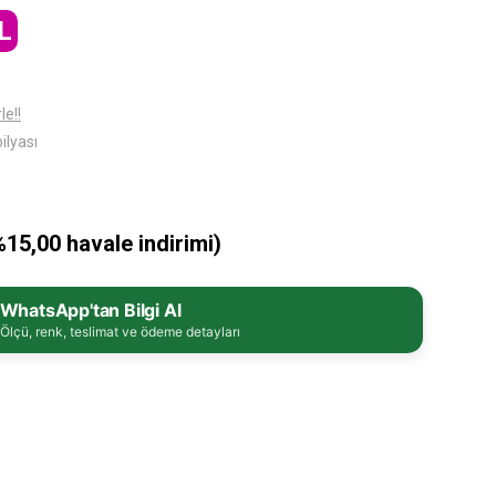
L
le!!
ilyası
%15,00 havale indirimi)
WhatsApp'tan Bilgi Al
Ölçü, renk, teslimat ve ödeme detayları