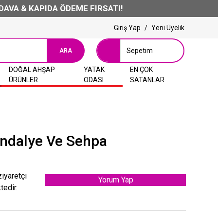
KAPIDA ÖDEME FIRSATI!
Giriş Yap
/
Yeni Üyelik
Sepetim
ARA
DOĞAL AHŞAP
YATAK
EN ÇOK
ÜRÜNLER
ODASI
SATANLAR
ndalye Ve Sehpa
ziyaretçi
Yorum Yap
tedir.