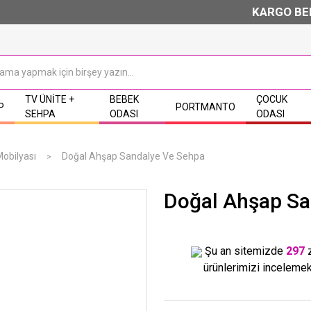
KARGO BEDAVA & 
TV ÜNITE +
BEBEK
ÇOCUK
P
PORTMANTO
SEHPA
ODASI
ODASI
obilyası
Doğal Ahşap Sandalye Ve Sehpa
Doğal Ahşap Sa
Şu an sitemizde
297
ürünlerimizi incelemek