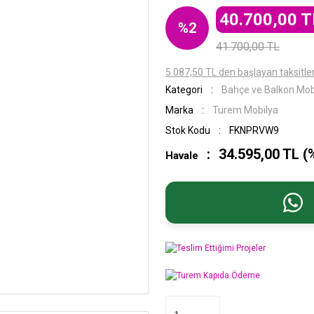
40.700,00 T
%2
41.700,00 TL
5.087,50 TL den başlayan taksitler
Kategori
Bahçe ve Balkon Mob
Marka
Turem Mobilya
Stok Kodu
FKNPRVW9
34.595,00 TL (
Havale