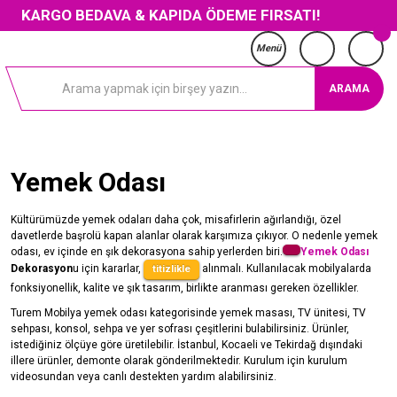
KARGO BEDAVA & KAPIDA ÖDEME FIRSATI!
Menü
ARAMA
Yemek Odası
Kültürümüzde yemek odaları daha çok, misafirlerin ağırlandığı, özel
davetlerde başrolü kapan alanlar olarak karşımıza çıkıyor. O nedenle yemek
odası, ev içinde en şık dekorasyona sahip yerlerden biri.
Yemek Odası
Dekorasyon
u için kararlar,
alınmalı. Kullanılacak mobilyalarda
titizlikle
fonksiyonellik, kalite ve şık tasarım, birlikte aranması gereken özellikler.
Turem Mobilya yemek odası kategorisinde yemek masası, TV ünitesi, TV
sehpası, konsol, sehpa ve yer sofrası çeşitlerini bulabilirsiniz. Ürünler,
istediğiniz ölçüye göre üretilebilir. İstanbul, Kocaeli ve Tekirdağ dışındaki
illere ürünler, demonte olarak gönderilmektedir. Kurulum için kurulum
videosundan veya canlı destekten yardım alabilirsiniz.