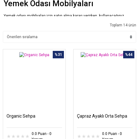
Yemek Odası Mobilyaları
Yemek odası mobilyaları için satın alma kararı verirken, kullanacağınız
dekorasyon tarzını başarıyla yansıtan tasarımların izni sürmelisiniz. Beyaz
Toplam 14 ürün
ve tonlarındaki renkler, hemen hemen her stile uyum sağlayabilecek
niteliktedir. Ahşap rengi de farklı tarzlara uyarlanma konusunda sorun
çıkarmayan detaylardan. Tarzı ne olursa olsun
Yemek Odası Ahşap
renkli
mobilyalarla dekore edilebilir.
Yer Sofraları
%31
%44
Kategoride, gelenekselliğin samimiyetini taşıyan yer sofralarını bulmak da
mümkün. Farklı renk ve ebat seçenekleri arasından, kendi beğenilerinize ve
gereksinimlerinize uygun alternatifleri seçebilirsiniz.
Organic Sehpa
Çapraz Ayaklı Orta Sehpa
0.0 Puan - 0
0.0 Puan - 0