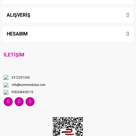
ALIŞVERİŞ
HESABIM
İLETİŞİM
5312291246
info@turemmobilya.com
905304400115