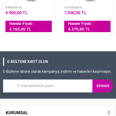
Yorum
Yorum
5.800,00 TL
12.100,00 TL
4.900,00 TL
7.500,00 TL
Havale Fiyatı :
Havale Fiyatı :
4.165,00 TL
6.375,00 TL
E-BÜLTENE KAYIT OLUN
E-Bültene abone olarak kampanya, indirim ve haberleri kaçırmayın...
GÖNDER
KURUMSAL