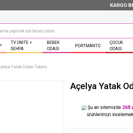
KARGO BEDA
TV ÜNITE +
BEBEK
ÇOCUK
P
PORTMANTO
SEHPA
ODASI
ODASI
çelya Yatak Odası Takımı
Açelya Yatak Od
Şu an sitemizde
268
ürünlerimizi incelemek