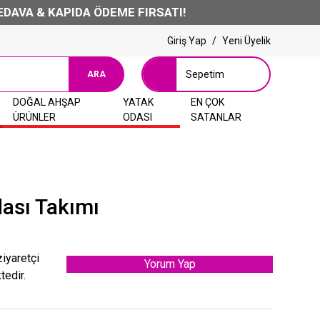
VA & KAPIDA ÖDEME FIRSATI!
Giriş Yap
/
Yeni Üyelik
Sepetim
ARA
DOĞAL AHŞAP
YATAK
EN ÇOK
ÜRÜNLER
ODASI
SATANLAR
ası Takımı
ziyaretçi
Yorum Yap
tedir.