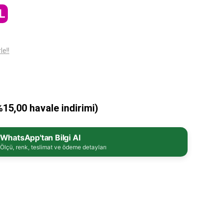
L
le!!
%15,00 havale indirimi)
WhatsApp'tan Bilgi Al
Ölçü, renk, teslimat ve ödeme detayları