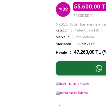
55.600,00 T
%22
71.300,00 TL
6.950,00 TL den başlayan taksitler
Kategori
Yatak Odası Takımı
Marka
Turem Mobilya
Stok Kodu
GHKMVXY5
47.260,00 TL (
Havale