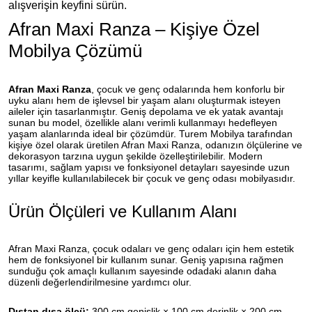
alışverişin keyfini sürün.
Afran Maxi Ranza – Kişiye Özel
Mobilya Çözümü
Afran Maxi Ranza
, çocuk ve genç odalarında hem konforlu bir
uyku alanı hem de işlevsel bir yaşam alanı oluşturmak isteyen
aileler için tasarlanmıştır. Geniş depolama ve ek yatak avantajı
sunan bu model, özellikle alanı verimli kullanmayı hedefleyen
yaşam alanlarında ideal bir çözümdür. Turem Mobilya tarafından
kişiye özel olarak üretilen Afran Maxi Ranza, odanızın ölçülerine ve
dekorasyon tarzına uygun şekilde özelleştirilebilir. Modern
tasarımı, sağlam yapısı ve fonksiyonel detayları sayesinde uzun
yıllar keyifle kullanılabilecek bir çocuk ve genç odası mobilyasıdır.
Ürün Ölçüleri ve Kullanım Alanı
Afran Maxi Ranza, çocuk odaları ve genç odaları için hem estetik
hem de fonksiyonel bir kullanım sunar. Geniş yapısına rağmen
sunduğu çok amaçlı kullanım sayesinde odadaki alanın daha
düzenli değerlendirilmesine yardımcı olur.
Dıştan dışa ölçü:
300 cm genişlik × 100 cm derinlik × 200 cm