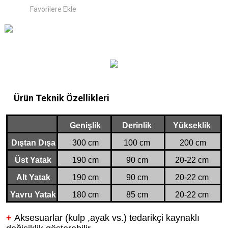
Ürün Teknik Özellikleri
Genişlik
Derinlik
Yükseklik
Dıştan Dışa
300 cm
100 cm
200 cm
Üst Yatak
190 cm
90 cm
20-22 cm
Alt Yatak
190 cm
90 cm
20-22 cm
Yavru Yatak
180 cm
85 cm
20-22 cm
+
Aksesuarlar (kulp ,ayak vs.) tedarikçi kaynaklı