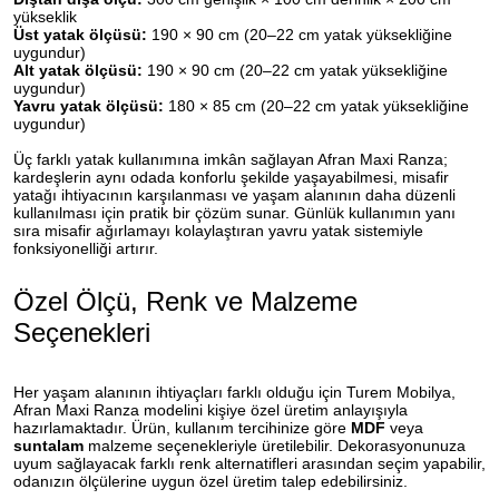
yükseklik
Üst yatak ölçüsü:
190 × 90 cm (20–22 cm yatak yüksekliğine
uygundur)
Alt yatak ölçüsü:
190 × 90 cm (20–22 cm yatak yüksekliğine
uygundur)
Yavru yatak ölçüsü:
180 × 85 cm (20–22 cm yatak yüksekliğine
uygundur)
Üç farklı yatak kullanımına imkân sağlayan Afran Maxi Ranza;
kardeşlerin aynı odada konforlu şekilde yaşayabilmesi, misafir
yatağı ihtiyacının karşılanması ve yaşam alanının daha düzenli
kullanılması için pratik bir çözüm sunar. Günlük kullanımın yanı
sıra misafir ağırlamayı kolaylaştıran yavru yatak sistemiyle
fonksiyonelliği artırır.
Özel Ölçü, Renk ve Malzeme
Seçenekleri
Her yaşam alanının ihtiyaçları farklı olduğu için Turem Mobilya,
Afran Maxi Ranza modelini kişiye özel üretim anlayışıyla
hazırlamaktadır. Ürün, kullanım tercihinize göre
MDF
veya
suntalam
malzeme seçenekleriyle üretilebilir. Dekorasyonunuza
uyum sağlayacak farklı renk alternatifleri arasından seçim yapabilir,
odanızın ölçülerine uygun özel üretim talep edebilirsiniz.