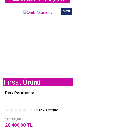
Havale Fiyatı : 23.630,00 TL
%28
t
Ürünü
Dark Portmanto
0.0 Puan - 0 Yorum
28.200,00 TL
20.400,00 TL