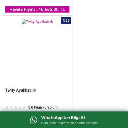
Havale Fiyatı : 46.665,00 TL
%25
Twity Ayakkabılık
0.0 Puan - 0 Yorum
33.500,00 TL
WhatsApp'tan Bilgi Al
WhatsApp'tan Bilgi Al
25.100,00 TL
Ölçü, renk, teslimat ve ödeme detayları
Ölçü, renk, teslimat ve ödeme detayları