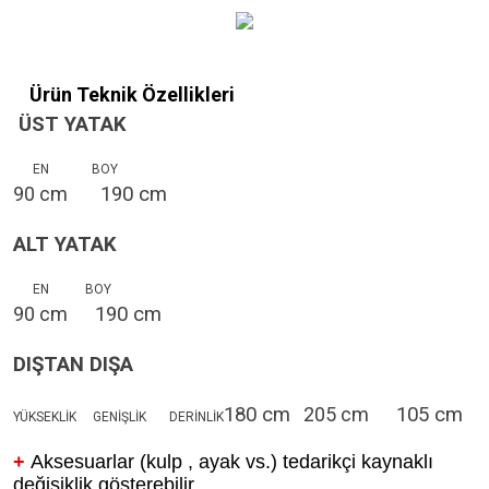
Ürün Teknik Özellikleri
ÜST YATAK
EN BOY
90 cm
190
cm
ALT YATAK
EN BOY
90 cm
19
0 cm
DIŞTAN DIŞA
180 cm
205 cm
105
cm
YÜKSEKLİK GENİŞLİK DERİNLİK
+
Aksesuarlar (kulp , ayak vs.) tedarikçi kaynaklı
değişiklik gösterebilir.