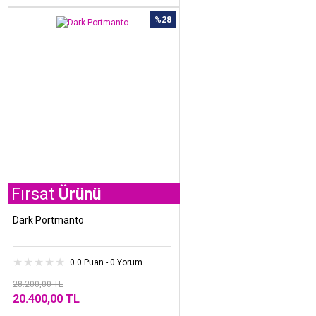
%28
t
Ürünü
Dark Portmanto
0.0 Puan - 0 Yorum
28.200,00 TL
20.400,00 TL