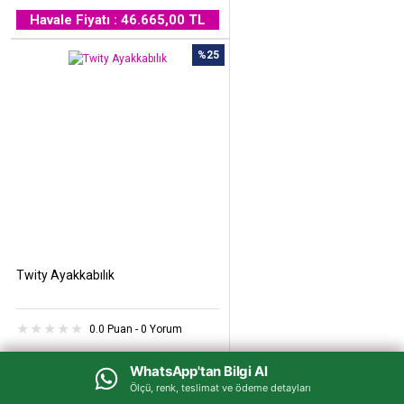
Havale Fiyatı : 46.665,00 TL
%25
Twity Ayakkabılık
0.0 Puan - 0 Yorum
33.500,00 TL
WhatsApp'tan Bilgi Al
WhatsApp'tan Bilgi Al
25.100,00 TL
Ölçü, renk, teslimat ve ödeme detayları
Ölçü, renk, teslimat ve ödeme detayları