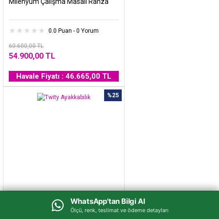
Milenyum Çalışma Masalı Ranza
0.0 Puan - 0 Yorum
60.600,00 TL
54.900,00 TL
Havale Fiyatı : 46.665,00 TL
%25
WhatsApp'tan Bilgi Al
WhatsApp'tan Bilgi Al
Ölçü, renk, teslimat ve ödeme detayları
Ölçü, renk, teslimat ve ödeme detayları
Twity Ayakkabılık