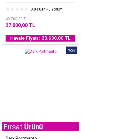
0.0 Puan - 0 Yorum
40.700,00 TL
27.800,00 TL
Havale Fiyatı : 23.630,00 TL
%28
t
Ürünü
Dark Portmanto