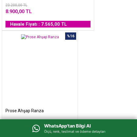
23.200,00 TL
8.900,00 TL
Havale Fiyatı : 7.565,00 TL
%16
Prose Ahşap Ranza
WhatsApp'tan Bilgi Al
WhatsApp'tan Bilgi Al
0.0 Puan - 0 Yorum
Ölçü, renk, teslimat ve ödeme detayları
Ölçü, renk, teslimat ve ödeme detayları