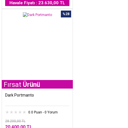
Havale Fiyatı : 23.630,00 TL
%28
at
Ürünü
Dark Portmanto
0.0 Puan - 0 Yorum
28.200,00 TL
20.400,00 TL