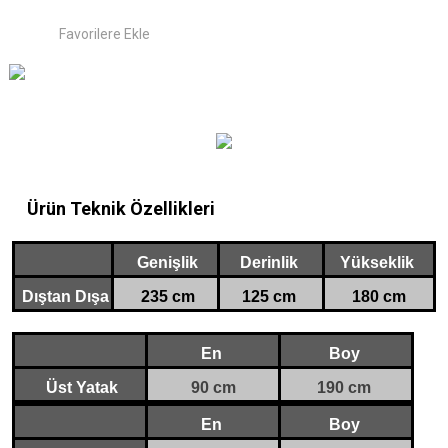
Ürün Teknik Özellikleri
Genişlik
Derinlik
Yükseklik
Dıştan Dışa
235 cm
125 cm
180 cm
En
Boy
Üst
Yatak
90 cm
190 cm
En
Boy