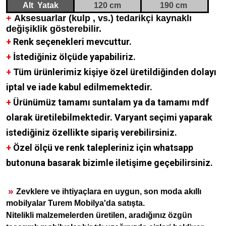
Alt
Yatak
120 cm
190 cm
+
Aksesuarlar (kulp , vs.) tedarikçi kaynaklı
değişiklik gösterebilir.
+
Renk seçenekleri mevcuttur.
+
İstediğiniz ölçüde yapabiliriz.
+
Tüm ürünlerimiz kişiye özel üretildiğinden dolayı
iptal ve iade kabul edilmemektedir.
+
Ürünümüz tamamı suntalam ya da tamamı mdf
olarak üretilebilmektedir. Varyant seçimi yaparak
istediğiniz özellikte sipariş verebilirsiniz.
+
Özel ölçü ve renk talepleriniz için whatsapp
butonuna basarak bizimle iletişime geçebilirsiniz.
»
Zevklere ve ihtiyaçlara en uygun, son moda akıllı
mobilyalar Turem Mobilya'da satışta.
Nitelikli malzemelerden üretilen, aradığınız özgün