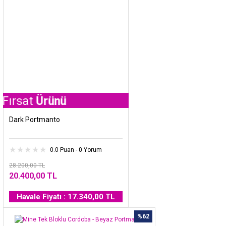
t
Ürünü
Dark Portmanto
0.0 Puan - 0 Yorum
28.200,00 TL
20.400,00 TL
Havale Fiyatı : 17.340,00 TL
%62