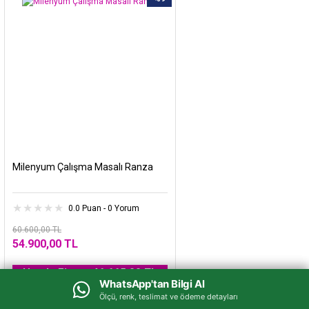
Milenyum Çalışma Masalı Ranza
0.0 Puan - 0 Yorum
60.600,00 TL
54.900,00 TL
Havale Fiyatı : 46.665,00 TL
WhatsApp'tan Bilgi Al
WhatsApp'tan Bilgi Al
Ölçü, renk, teslimat ve ödeme detayları
Ölçü, renk, teslimat ve ödeme detayları
%25