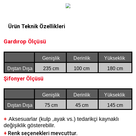
Ürün Teknik Özellikleri
Gardırop Ölçüsü
Genişlik
Derinlik
Yükseklik
Dıştan Dışa
235 cm
100 cm
180 cm
Şifonyer Ölçüsü
Genişlik
Derinlik
Yükseklik
Dıştan Dışa
75 cm
45 cm
145 cm
+
Aksesuarlar (kulp ,ayak vs.) tedarikçi kaynaklı
değişiklik gösterebilir.
+
Renk seçenekleri mevcuttur.