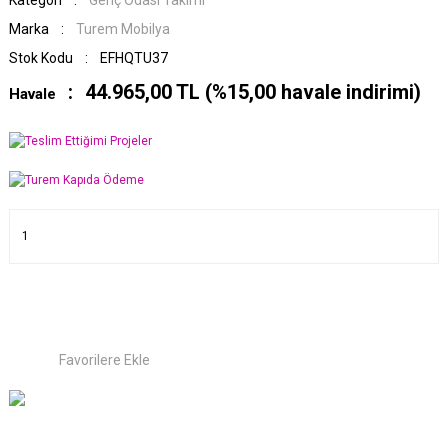
Kategori
Genç Odası Takımı
Marka
Turem Mobilya
Stok Kodu
EFHQTU37
44.965,00 TL (%15,00 havale indirimi)
Havale