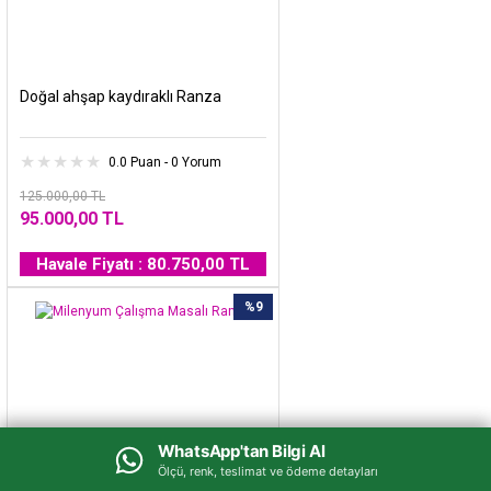
Doğal ahşap kaydıraklı Ranza
0.0 Puan - 0 Yorum
125.000,00 TL
95.000,00 TL
Havale Fiyatı : 80.750,00 TL
%9
WhatsApp'tan Bilgi Al
WhatsApp'tan Bilgi Al
Ölçü, renk, teslimat ve ödeme detayları
Ölçü, renk, teslimat ve ödeme detayları