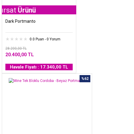
Ürünü
Dark Portmanto
0.0 Puan - 0 Yorum
28.200,00 TL
20.400,00 TL
Havale Fiyatı : 17.340,00 TL
%62