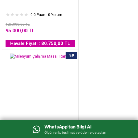
0.0 Puan - 0 Yorum
125.000,00 TL
95.000,00 TL
Havale Fiyatı : 80.750,00 TL
%9
WhatsApp'tan Bilgi Al
WhatsApp'tan Bilgi Al
Milenyum Çalışma Masalı Ranza
Ölçü, renk, teslimat ve ödeme detayları
Ölçü, renk, teslimat ve ödeme detayları