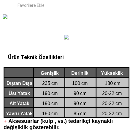
Ürün Teknik Özellikleri
Genişlik
Derinlik
Yükseklik
Dıştan Dışa
235 cm
100 cm
180 cm
Üst Yatak
190 cm
90 cm
20-22 cm
Alt Yatak
190 cm
90 cm
20-22 cm
Yavru Yatak
180 cm
85 cm
20-22 cm
+
Aksesuarlar (kulp , vs.) tedarikçi kaynaklı
değişiklik gösterebilir.