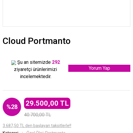
Cloud Portmanto
Şu an sitemizde
292
Yorum Yap
ziyaretçi ürünlerimizi
incelemektedir.
29.500,00 TL
%28
40.700,00 TL
3.687,50 TL den başlayan taksitlerle!!