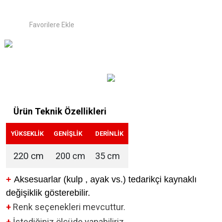
Ürün Teknik Özellikleri
YÜKSEKLİK
GENİŞLİK
DERİNLİK
220 cm
200 cm
35 cm
+
Aksesuarlar (kulp , ayak vs.) tedarikçi kaynaklı
değişiklik gösterebilir.
+
Renk seçenekleri mevcuttur.
+
İstediğiniz ölçüde yapabiliriz.