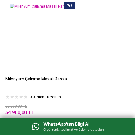
%9
Milenyum Çalışma Masalı Ranza
0.0 Puan - 0 Yorum
60.600,00 TL
54.900,00 TL
WhatsApp'tan Bilgi Al
WhatsApp'tan Bilgi Al
Havale Fiyatı : 46.665,00 TL
Ölçü, renk, teslimat ve ödeme detayları
Ölçü, renk, teslimat ve ödeme detayları