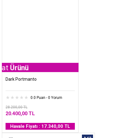
ünü
Dark Portmanto
0.0 Puan - 0 Yorum
28.200,00 TL
20.400,00 TL
Havale Fiyatı : 17.340,00 TL