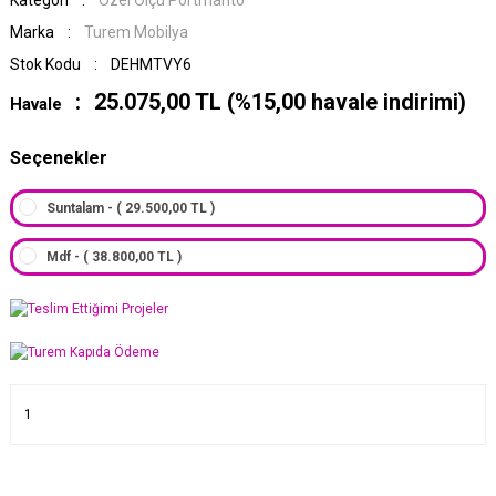
Kategori
Özel Ölçü Portmanto
Marka
Turem Mobilya
Stok Kodu
DEHMTVY6
25.075,00 TL (%15,00 havale indirimi)
Havale
Seçenekler
Suntalam - ( 29.500,00 TL )
Mdf - ( 38.800,00 TL )