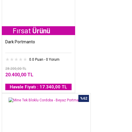
ırsat
Ürünü
Dark Portmanto
0.0 Puan - 0 Yorum
28.200,00 TL
20.400,00 TL
Havale Fiyatı : 17.340,00 TL
%62