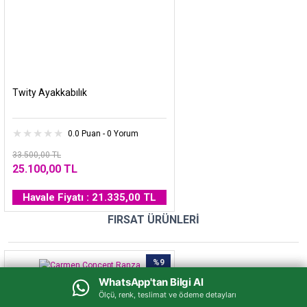
Twity Ayakkabılık
0.0 Puan - 0 Yorum
33.500,00 TL
25.100,00 TL
Havale Fiyatı : 21.335,00 TL
FIRSAT ÜRÜNLERİ
%9
WhatsApp'tan Bilgi Al
WhatsApp'tan Bilgi Al
Ölçü, renk, teslimat ve ödeme detayları
Ölçü, renk, teslimat ve ödeme detayları