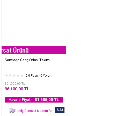
ünü
Santiago Genç Odası Takımı
0.0 Puan - 0 Yorum
101.500,00 TL
96.100,00 TL
Havale Fiyatı : 81.685,00 TL
%23