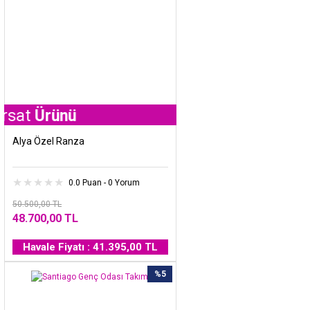
ünü
Alya Özel Ranza
0.0 Puan - 0 Yorum
50.500,00 TL
48.700,00 TL
Havale Fiyatı : 41.395,00 TL
%5