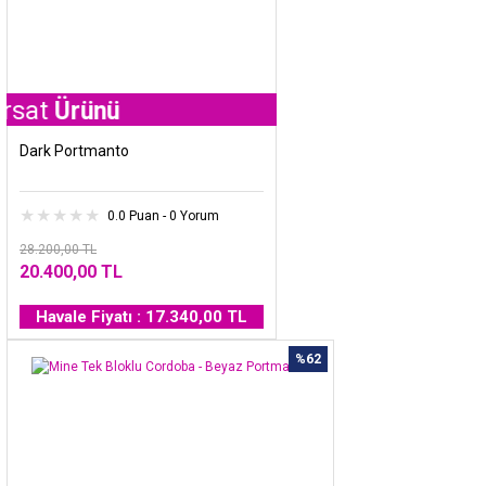
ünü
Dark Portmanto
0.0 Puan - 0 Yorum
28.200,00 TL
20.400,00 TL
Havale Fiyatı : 17.340,00 TL
%62