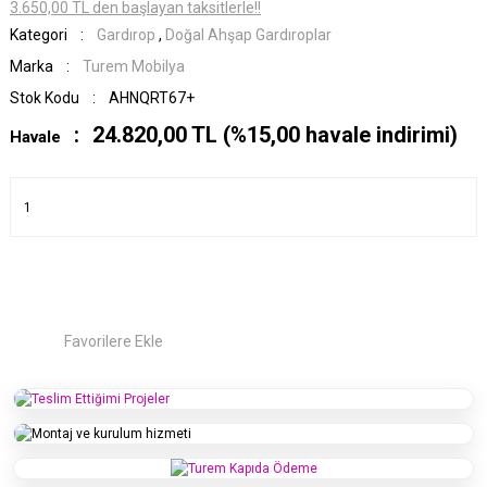
3.650,00 TL den başlayan taksitlerle!!
Kategori
Gardırop
,
Doğal Ahşap Gardıroplar
Marka
Turem Mobilya
Stok Kodu
AHNQRT67+
24.820,00 TL (%15,00 havale indirimi)
Havale