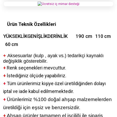
Ürün Teknik Özellikleri
YÜKSEKLİK
GENİŞLİK
DERİNLİK
190 cm
110 cm
60 cm
+
Aksesuarlar (kulp , ayak vs.) tedarikçi kaynaklı
değişiklik gösterebilir.
+
Renk seçenekleri mevcuttur.
+
İstediğiniz ölçüde yapabiliriz.
+
Tüm ürünlerimiz kişiye özel üretildiğinden dolayı
iptal ve iade kabul edilmemektedir.
+
Ürünlerimiz %100 doğal ahşap malzemelerden
üretildiği için eşsiz ve benzersizdir.
+
Ahşap ürünler tamamen el işçiliği ile sipariş