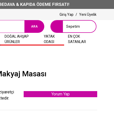
AVA & KAPIDA ÖDEME FIRSATI!
Giriş Yap
/
Yeni Üyelik
Sepetim
ARA
DOĞAL AHŞAP
YATAK
EN ÇOK
ÜRÜNLER
ODASI
SATANLAR
Makyaj Masası
ziyaretçi
Yorum Yap
tedir.