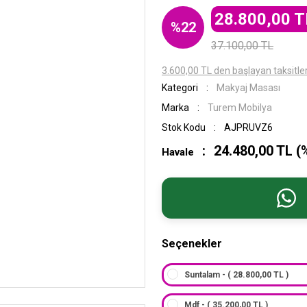
28.800,00 T
%22
37.100,00 TL
3.600,00 TL den başlayan taksitler
Kategori
Makyaj Masası
Marka
Turem Mobilya
Stok Kodu
AJPRUVZ6
24.480,00 TL (
Havale
Seçenekler
Suntalam - ( 28.800,00 TL )
Mdf - ( 35.200,00 TL )