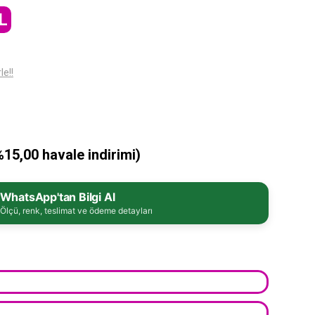
L
le!!
%15,00 havale indirimi)
WhatsApp'tan Bilgi Al
Ölçü, renk, teslimat ve ödeme detayları