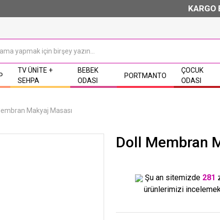
KARGO BED
TV ÜNITE +
BEBEK
ÇOCUK
P
PORTMANTO
SEHPA
ODASI
ODASI
Membran Makyaj Masası
Doll Membran 
Şu an sitemizde
281
ürünlerimizi incelemek