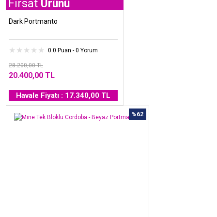
t
Ürünü
Dark Portmanto
0.0 Puan - 0 Yorum
28.200,00 TL
20.400,00 TL
Havale Fiyatı : 17.340,00 TL
%62