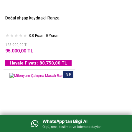
Doğal ahşap kaydıraklı Ranza
0.0 Puan - 0 Yorum
125.000,00 TL
95.000,00 TL
Havale Fiyatı : 80.750,00 TL
%9
WhatsApp'tan Bilgi Al
WhatsApp'tan Bilgi Al
Ölçü, renk, teslimat ve ödeme detayları
Ölçü, renk, teslimat ve ödeme detayları