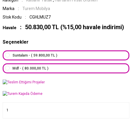
Kategori
Katlanır Yatak
,
Haftanın Fırsat Ürünleri
Marka
Turem Mobilya
Stok Kodu
CGHLMUZ7
50.830,00 TL (%15,00 havale indirimi)
Havale
Seçenekler
Suntalam - ( 59.800,00 TL )
Mdf - ( 80.000,00 TL )