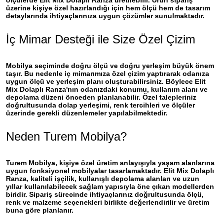
üzerine kişiye özel hazırlandığı için hem ölçü hem de tasarım
detaylarında ihtiyaçlarınıza uygun çözümler sunulmaktadır.
İç Mimar Desteği ile Size Özel Çizim
Mobilya seçiminde doğru ölçü ve doğru yerleşim büyük önem
taşır. Bu nedenle
iç mimarımıza özel çizim yaptırarak odanıza
uygun ölçü ve yerleşim planı oluşturabilirsiniz.
Böylece Elit
Mix Dolaplı Ranza'nın odanızdaki konumu, kullanım alanı ve
depolama düzeni önceden planlanabilir. Özel talepleriniz
doğrultusunda dolap yerleşimi, renk tercihleri ve ölçüler
üzerinde gerekli düzenlemeler yapılabilmektedir.
Neden Turem Mobilya?
Turem Mobilya, kişiye özel üretim anlayışıyla yaşam alanlarına
uygun fonksiyonel mobilyalar tasarlamaktadır. Elit Mix Dolaplı
Ranza, kaliteli işçilik, kullanışlı depolama alanları ve uzun
yıllar kullanılabilecek sağlam yapısıyla öne çıkan modellerden
biridir. Sipariş sürecinde ihtiyaçlarınız doğrultusunda ölçü,
renk ve malzeme seçenekleri birlikte değerlendirilir ve üretim
buna göre planlanır.