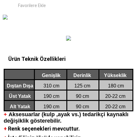
Ürün Teknik Özellikleri
Genişlik
Derinlik
Yükseklik
Dıştan Dışa
310 cm
125 cm
180 cm
Üst Yatak
190 cm
90 cm
20-22 cm
Alt Yatak
190 cm
90 cm
20-22 cm
+
Aksesuarlar (kulp ,ayak vs.) tedarikçi kaynaklı
değişiklik gösterebilir.
+
Renk seçenekleri mevcuttur.