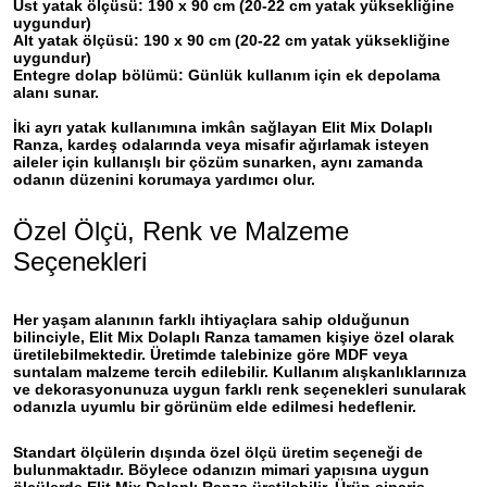
Üst yatak ölçüsü:
190 x 90 cm (20-22 cm yatak yüksekliğine
uygundur)
Alt yatak ölçüsü:
190 x 90 cm (20-22 cm yatak yüksekliğine
uygundur)
Entegre dolap bölümü:
Günlük kullanım için ek depolama
alanı sunar.
İki ayrı yatak kullanımına imkân sağlayan Elit Mix Dolaplı
Ranza, kardeş odalarında veya misafir ağırlamak isteyen
aileler için kullanışlı bir çözüm sunarken, aynı zamanda
odanın düzenini korumaya yardımcı olur.
Özel Ölçü, Renk ve Malzeme
Seçenekleri
Her yaşam alanının farklı ihtiyaçlara sahip olduğunun
bilinciyle, Elit Mix Dolaplı Ranza tamamen kişiye özel olarak
üretilebilmektedir. Üretimde talebinize göre
MDF
veya
suntalam
malzeme tercih edilebilir. Kullanım alışkanlıklarınıza
ve dekorasyonunuza uygun farklı renk seçenekleri sunularak
odanızla uyumlu bir görünüm elde edilmesi hedeflenir.
Standart ölçülerin dışında özel ölçü üretim seçeneği de
bulunmaktadır. Böylece odanızın mimari yapısına uygun
ölçülerde Elit Mix Dolaplı Ranza üretilebilir. Ürün sipariş