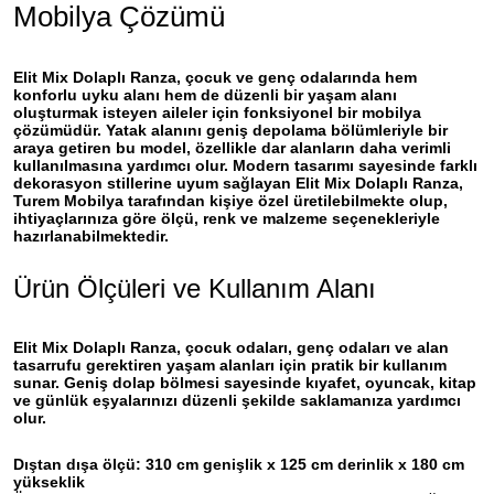
Mobilya Çözümü
Elit Mix Dolaplı Ranza
, çocuk ve genç odalarında hem
konforlu uyku alanı hem de düzenli bir yaşam alanı
oluşturmak isteyen aileler için fonksiyonel bir mobilya
çözümüdür. Yatak alanını geniş depolama bölümleriyle bir
araya getiren bu model, özellikle dar alanların daha verimli
kullanılmasına yardımcı olur. Modern tasarımı sayesinde farklı
dekorasyon stillerine uyum sağlayan Elit Mix Dolaplı Ranza,
Turem Mobilya tarafından kişiye özel üretilebilmekte olup,
ihtiyaçlarınıza göre ölçü, renk ve malzeme seçenekleriyle
hazırlanabilmektedir.
Ürün Ölçüleri ve Kullanım Alanı
Elit Mix Dolaplı Ranza, çocuk odaları, genç odaları ve alan
tasarrufu gerektiren yaşam alanları için pratik bir kullanım
sunar. Geniş dolap bölmesi sayesinde kıyafet, oyuncak, kitap
ve günlük eşyalarınızı düzenli şekilde saklamanıza yardımcı
olur.
Dıştan dışa ölçü:
310 cm genişlik x 125 cm derinlik x 180 cm
yükseklik