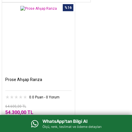
%16
Prose Ahşap Ranza
0.0 Puan - 0 Yorum
64.600,00 TL
54.300,00 TL
WhatsApp'tan Bilgi Al
WhatsApp'tan Bilgi Al
Havale Fiyatı : 46.155,00 TL
Ölçü, renk, teslimat ve ödeme detayları
Ölçü, renk, teslimat ve ödeme detayları