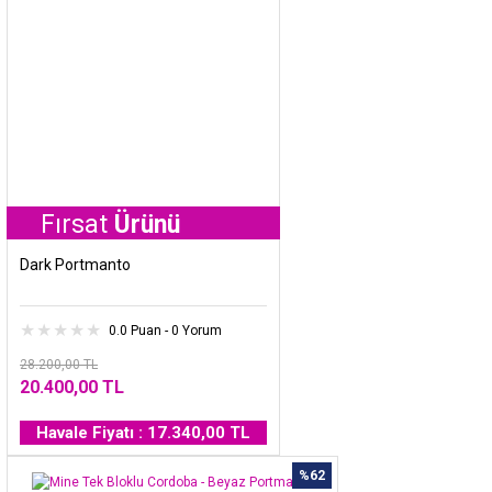
rsat
Ürünü
Dark Portmanto
0.0 Puan - 0 Yorum
28.200,00 TL
20.400,00 TL
Havale Fiyatı : 17.340,00 TL
%62