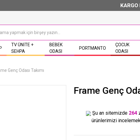
KARGO BEDAVA
TV ÜNITE +
BEBEK
ÇOCUK
P
PORTMANTO
SEHPA
ODASI
ODASI
ame Genç Odası Takımı
Frame Genç Oda
Şu an sitemizde
264
ürünlerimizi incelemek