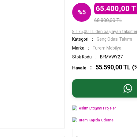
65.400,00 T
%5
68.800,00 TL
8.175,00 TL den başlayan taksitler
Kategori
Genç Odası Takımı
Marka
Turem Mobilya
Stok Kodu
BFMVWY27
55.590,00 TL (
Havale