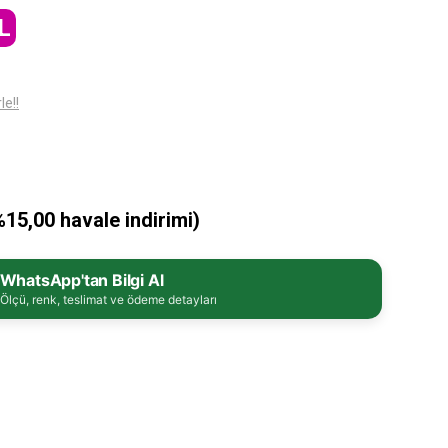
L
le!!
%15,00 havale indirimi)
WhatsApp'tan Bilgi Al
Ölçü, renk, teslimat ve ödeme detayları