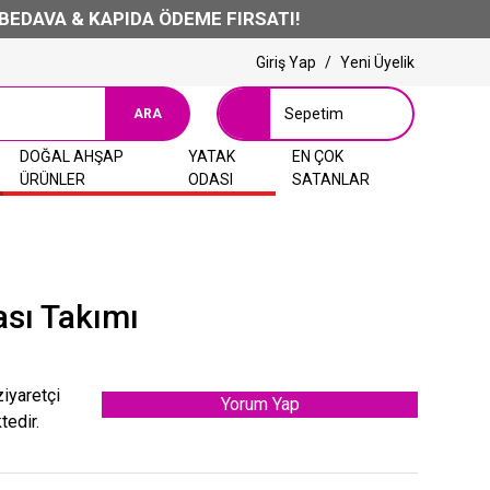
 & KAPIDA ÖDEME FIRSATI!
Giriş Yap
/
Yeni Üyelik
Sepetim
ARA
DOĞAL AHŞAP
YATAK
EN ÇOK
ÜRÜNLER
ODASI
SATANLAR
sı Takımı
ziyaretçi
Yorum Yap
tedir.