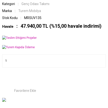
Kategori
Genç Odası Takımı
Marka
Turem Mobilya
Stok Kodu
MRSUV135
47.940,00 TL (%15,00 havale indirimi)
Havale