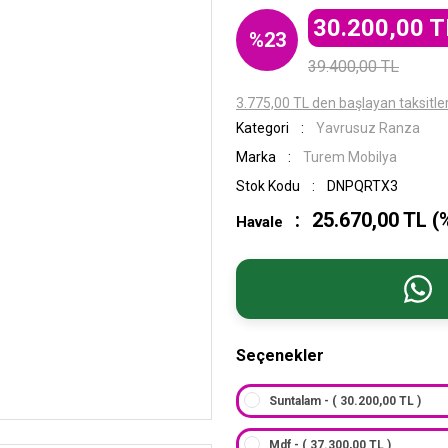
30.200,00 T
%23
39.400,00 TL
3.775,00 TL den başlayan taksitler
Kategori
Yavrusuz Ranza
Marka
Turem Mobilya
Stok Kodu
DNPQRTX3
25.670,00 TL (
Havale
Seçenekler
Suntalam - ( 30.200,00 TL )
Mdf - ( 37.300,00 TL )