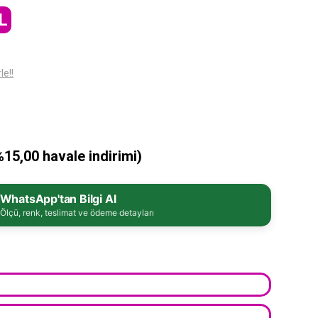
L
le!!
%15,00 havale indirimi)
WhatsApp'tan Bilgi Al
Ölçü, renk, teslimat ve ödeme detayları