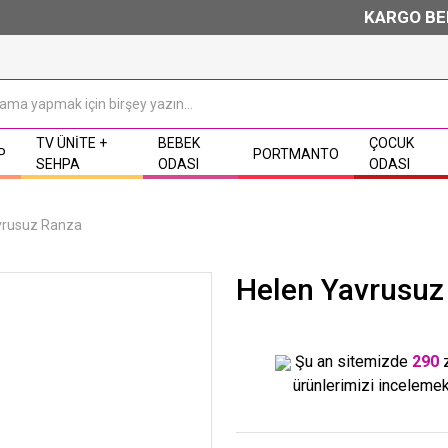
KARGO BEDAV
TV ÜNITE +
BEBEK
ÇOCUK
P
PORTMANTO
SEHPA
ODASI
ODASI
vrusuz Ranza
Helen Yavrusuz
Şu an sitemizde
290
ürünlerimizi incelemek