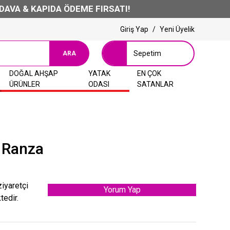
A & KAPIDA ÖDEME FIRSATI!
Giriş Yap
/
Yeni Üyelik
Sepetim
ARA
DOĞAL AHŞAP
YATAK
EN ÇOK
ÜRÜNLER
ODASI
SATANLAR
 Ranza
ziyaretçi
Yorum Yap
tedir.