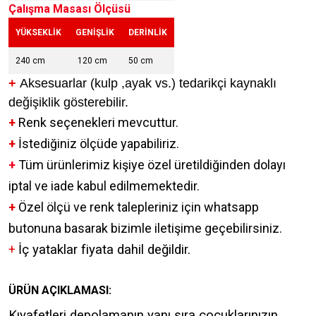
Çalışma Masası Ölçüsü
YÜKSEKLİK
GENİŞLİK
DERİNLİK
240 cm
120
cm
50 cm
+
Aksesuarlar (kulp ,ayak vs.) tedarikçi kaynaklı
değişiklik gösterebilir.
+
Renk seçenekleri mevcuttur.
+
İstediğiniz ölçüde yapabiliriz.
+
Tüm ürünlerimiz kişiye özel üretildiğinden dolayı
iptal ve iade kabul edilmemektedir.
+
Özel ölçü ve renk talepleriniz için whatsapp
butonuna basarak bizimle iletişime geçebilirsiniz.
+
İç yataklar fiyata dahil değildir.
ÜRÜN AÇIKLAMASI:
Kıyafetleri depolamanın yanı sıra çocuklarınızın