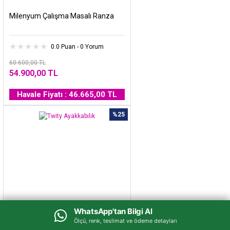
Milenyum Çalışma Masalı Ranza
0.0 Puan - 0 Yorum
60.600,00 TL
54.900,00 TL
Havale Fiyatı : 46.665,00 TL
%25
WhatsApp'tan Bilgi Al
WhatsApp'tan Bilgi Al
Ölçü, renk, teslimat ve ödeme detayları
Ölçü, renk, teslimat ve ödeme detayları