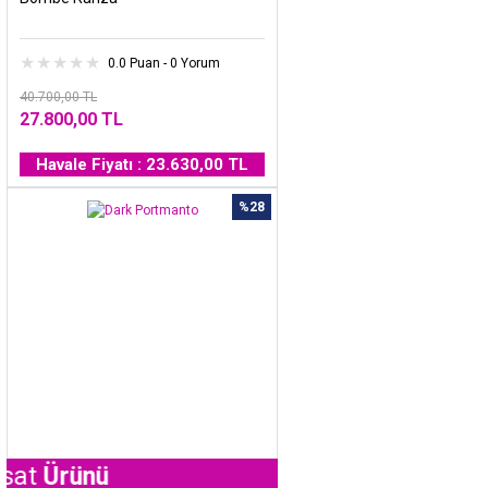
0.0 Puan - 0 Yorum
40.700,00 TL
27.800,00 TL
Havale Fiyatı : 23.630,00 TL
%28
ünü