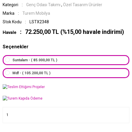
Kategori
Genç Odası Takımı
,
Özel Tasarım Ürünler
Marka
Turem Mobilya
Stok Kodu
LSTX2348
72.250,00 TL (%15,00 havale indirimi)
Havale
Seçenekler
Suntalam - ( 85.000,00 TL )
Mdf - ( 105.200,00 TL )