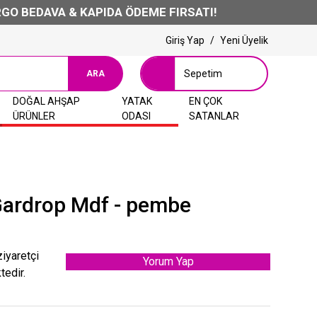
BEDAVA & KAPIDA ÖDEME FIRSATI!
Giriş Yap
/
Yeni Üyelik
Sepetim
ARA
DOĞAL AHŞAP
YATAK
EN ÇOK
ÜRÜNLER
ODASI
SATANLAR
 Gardrop Mdf - pembe
ziyaretçi
Yorum Yap
tedir.