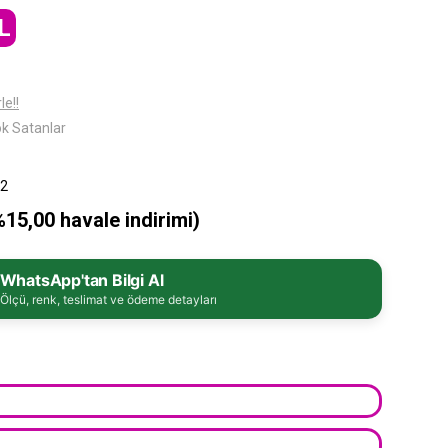
L
le!!
k Satanlar
2
%15,00 havale indirimi)
WhatsApp'tan Bilgi Al
Ölçü, renk, teslimat ve ödeme detayları