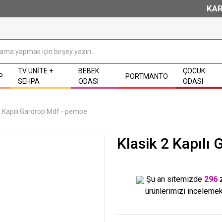
KARGO 
TV ÜNITE +
BEBEK
ÇOCUK
P
PORTMANTO
SEHPA
ODASI
ODASI
2 Kapılı Gardrop Mdf - pembe
Klasik 2 Kapılı
Şu an sitemizde
296
ürünlerimizi incelemek