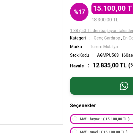
15.100,00 T
%17
18.300,00 TL
1.887,50 TL den başlayan taksitler
Kategori
Genç Gardırop
,
En Ço
Marka
Turem Mobilya
Stok Kodu
AGMPU568_160ae
12.835,00 TL (
Havale
Seçenekler
Mdf - beyaz - ( 15.100,00 TL )
Mdf - mavi - ( 15.100,00 TL )