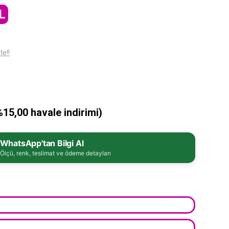
L
le!!
%15,00 havale indirimi)
WhatsApp'tan Bilgi Al
Ölçü, renk, teslimat ve ödeme detayları