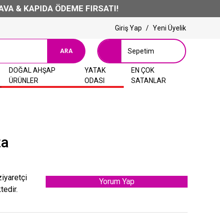
APIDA ÖDEME FIRSATI!
Giriş Yap
/
Yeni Üyelik
Sepetim
ARA
DOĞAL AHŞAP
YATAK
EN ÇOK
ÜRÜNLER
ODASI
SATANLAR
za
ziyaretçi
Yorum Yap
tedir.