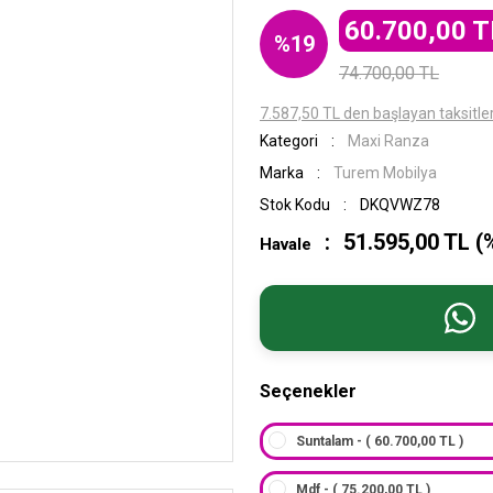
60.700,00 T
%19
74.700,00 TL
7.587,50 TL den başlayan taksitler
Kategori
Maxi Ranza
Marka
Turem Mobilya
Stok Kodu
DKQVWZ78
51.595,00 TL (
Havale
Seçenekler
Suntalam - ( 60.700,00 TL )
Mdf - ( 75.200,00 TL )