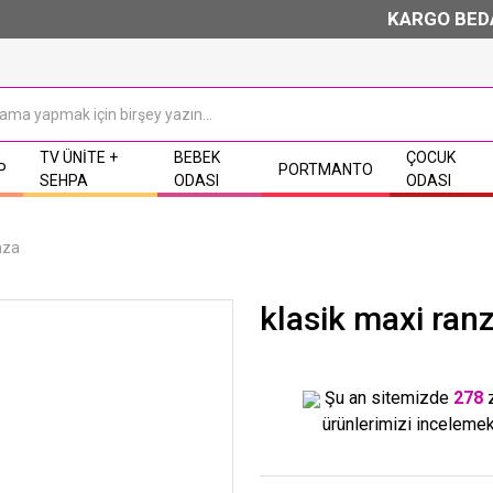
KARGO BEDAVA & K
TV ÜNITE +
BEBEK
ÇOCUK
P
PORTMANTO
SEHPA
ODASI
ODASI
nza
klasik maxi ran
Şu an sitemizde
278
ürünlerimizi incelemek