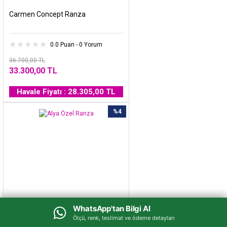
Carmen Concept Ranza
0.0 Puan - 0 Yorum
36.700,00 TL
33.300,00 TL
Havale Fiyatı : 28.305,00 TL
%4
WhatsApp'tan Bilgi Al
WhatsApp'tan Bilgi Al
Ölçü, renk, teslimat ve ödeme detayları
Ölçü, renk, teslimat ve ödeme detayları