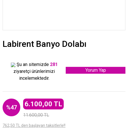
Labirent Banyo Dolabı
Şu an sitemizde
281
Yorum Yap
ziyaretçi ürünlerimizi
incelemektedir.
6.100,00 TL
%47
11.600,00 TL
762,50 TL den başlayan taksitlerle!!