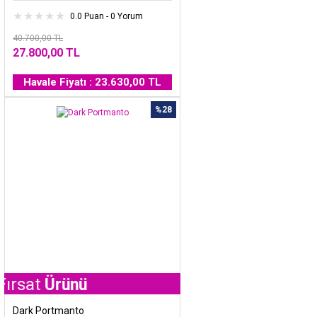
0.0 Puan - 0 Yorum
40.700,00 TL
27.800,00 TL
Havale Fiyatı : 23.630,00 TL
%28
Ürünü
Dark Portmanto