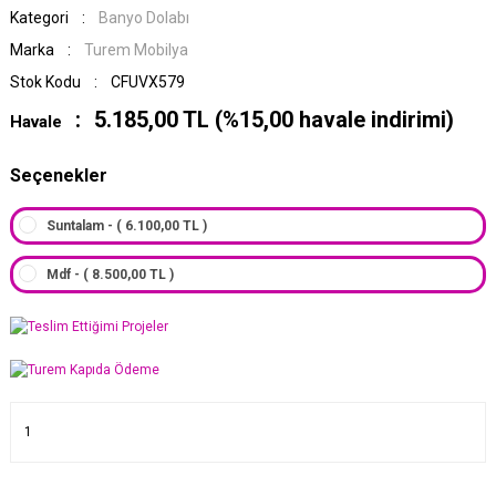
Kategori
Banyo Dolabı
Marka
Turem Mobilya
Stok Kodu
CFUVX579
5.185,00 TL (%15,00 havale indirimi)
Havale
Seçenekler
Suntalam - ( 6.100,00 TL )
Mdf - ( 8.500,00 TL )