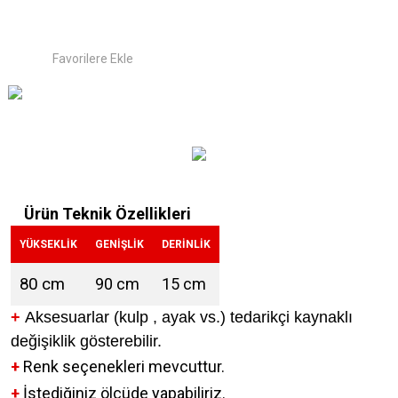
Ürün Teknik Özellikleri
YÜKSEKLİK
GENİŞLİK
DERİNLİK
80 cm
90 cm
15 cm
+
Aksesuarlar (kulp , ayak vs.) tedarikçi kaynaklı
değişiklik gösterebilir.
+
Renk seçenekleri mevcuttur.
+
İstediğiniz ölçüde yapabiliriz.