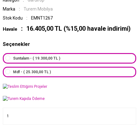
Kategori
Gardırop
Marka
Turem Mobilya
Stok Kodu
EMNT1267
16.405,00 TL (%15,00 havale indirimi)
Havale
Seçenekler
Suntalam - ( 19.300,00 TL )
Mdf - ( 25.300,00 TL )