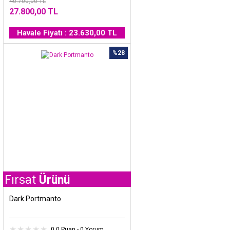
40.700,00 TL
27.800,00 TL
Havale Fiyatı : 23.630,00 TL
%28
t
Ürünü
Dark Portmanto
0.0 Puan - 0 Yorum