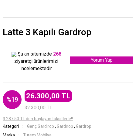
Latte 3 Kapılı Gardrop
Şu an sitemizde
268
Yorum Yap
ziyaretçi ürünlerimizi
incelemektedir.
26.300,00 TL
%19
32.300,00 TL
3.287,50 TL den başlayan taksitlerle!!
Kategori
Genç Gardırop
,
Gardırop
,
Gardrop
Marka
Turem Mobilya