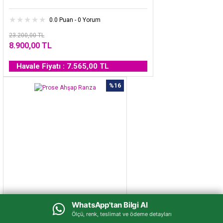
0.0 Puan - 0 Yorum
23.200,00 TL
8.900,00 TL
Havale Fiyatı : 7.565,00 TL
%16
WhatsApp'tan Bilgi Al
WhatsApp'tan Bilgi Al
Prose Ahşap Ranza
Ölçü, renk, teslimat ve ödeme detayları
Ölçü, renk, teslimat ve ödeme detayları