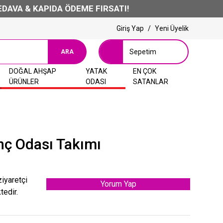
 KAPIDA ÖDEME FIRSATI!
Giriş Yap
/
Yeni Üyelik
Sepetim
ARA
DOĞAL AHŞAP
YATAK
EN ÇOK
ÜRÜNLER
ODASI
SATANLAR
nç Odası Takımı
ziyaretçi
Yorum Yap
tedir.