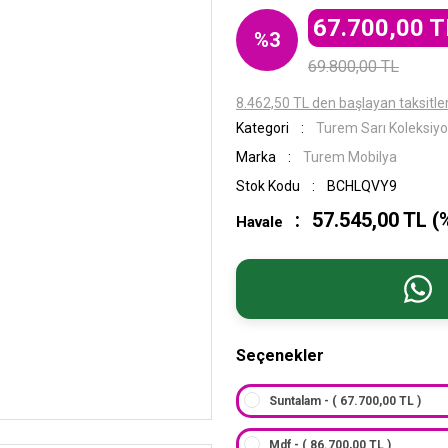
67.700,00 T
%3
69.800,00 TL
8.462,50 TL den başlayan taksitler
Kategori
Turem Sarı Koleksiy
Marka
Turem Mobilya
Stok Kodu
BCHLQVY9
57.545,00 TL (
Havale
Seçenekler
Suntalam - ( 67.700,00 TL )
Mdf - ( 86.700,00 TL )