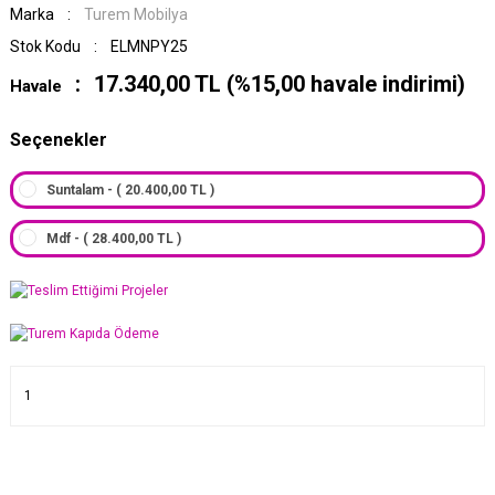
Marka
Turem Mobilya
Stok Kodu
ELMNPY25
17.340,00 TL (%15,00 havale indirimi)
Havale
Seçenekler
Suntalam - ( 20.400,00 TL )
Mdf - ( 28.400,00 TL )