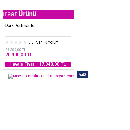
Ürünü
Dark Portmanto
0.0 Puan - 0 Yorum
28.200,00 TL
20.400,00 TL
Havale Fiyatı : 17.340,00 TL
%62