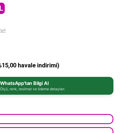
L
le!!
%15,00 havale indirimi)
WhatsApp'tan Bilgi Al
Ölçü, renk, teslimat ve ödeme detayları