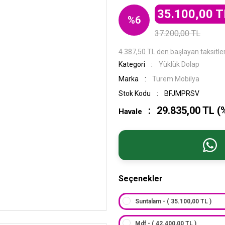
35.100,00 T
%6
37.200,00 TL
4.387,50 TL den başlayan taksitler
Kategori
Yüklük Dolap
Marka
Turem Mobilya
Stok Kodu
BFJMPRSV
29.835,00 TL (
Havale
Seçenekler
Suntalam - ( 35.100,00 TL )
Mdf - ( 42.400,00 TL )