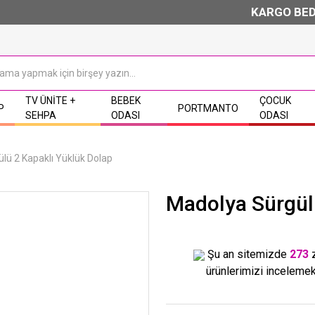
KARGO BEDAVA & 
TV ÜNITE +
BEBEK
ÇOCUK
P
PORTMANTO
SEHPA
ODASI
ODASI
lü 2 Kapaklı Yüklük Dolap
Madolya Sürgül
Şu an sitemizde
273
ürünlerimizi incelemek