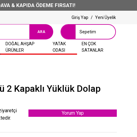
KAPIDA ÖDEME FIRSATI!
Giriş Yap
/
Yeni Üyelik
Sepetim
ARA
DOĞAL AHŞAP
YATAK
EN ÇOK
ÜRÜNLER
ODASI
SATANLAR
ü 2 Kapaklı Yüklük Dolap
ziyaretçi
Yorum Yap
tedir.