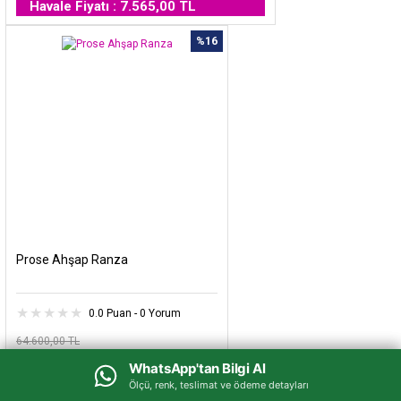
Havale Fiyatı : 7.565,00 TL
%16
Prose Ahşap Ranza
0.0 Puan - 0 Yorum
64.600,00 TL
54.300,00 TL
WhatsApp'tan Bilgi Al
WhatsApp'tan Bilgi Al
Ölçü, renk, teslimat ve ödeme detayları
Ölçü, renk, teslimat ve ödeme detayları
Havale Fiyatı : 46.155,00 TL