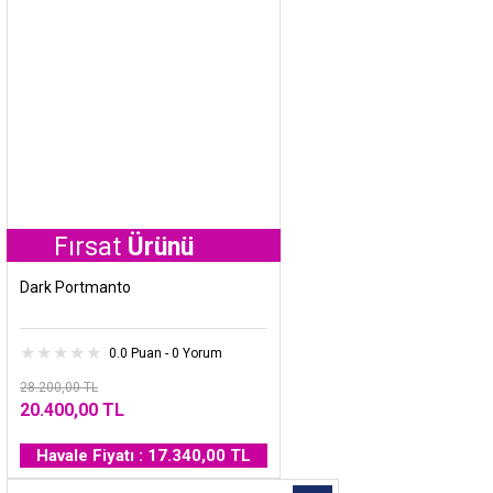
ırsat
Ürünü
Dark Portmanto
0.0 Puan - 0 Yorum
28.200,00 TL
20.400,00 TL
Havale Fiyatı : 17.340,00 TL