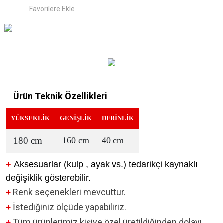
Ürün Teknik Özellikleri
YÜKSEKLİK
GENİŞLİK
DERİNLİK
180 cm
160 cm
40 cm
+
Aksesuarlar (kulp , ayak vs.) tedarikçi kaynaklı
değişiklik gösterebilir.
+
Renk seçenekleri mevcuttur.
+
İstediğiniz ölçüde yapabiliriz.
+
Tüm ürünlerimiz kişiye özel üretildiğinden dolayı