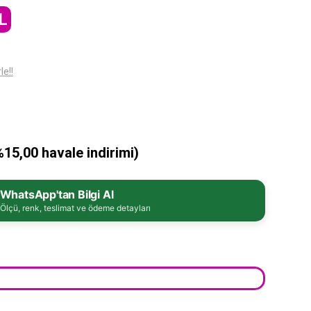
L
le!!
%15,00 havale indirimi)
WhatsApp'tan Bilgi Al
Ölçü, renk, teslimat ve ödeme detayları