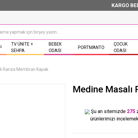
KARGO BEDAVA & 
TV ÜNITE +
BEBEK
ÇOCUK
P
PORTMANTO
SEHPA
ODASI
ODASI
lı Ranza Membran Kapak
Medine Masalı
Şu an sitemizde
275
ürünlerimizi incelemek