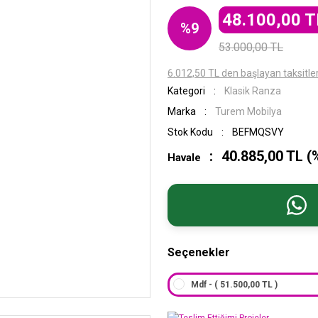
48.100,00 T
%9
53.000,00 TL
6.012,50 TL den başlayan taksitler
Kategori
Klasik Ranza
Marka
Turem Mobilya
Stok Kodu
BEFMQSVY
40.885,00 TL (
Havale
Seçenekler
Mdf - ( 51.500,00 TL )