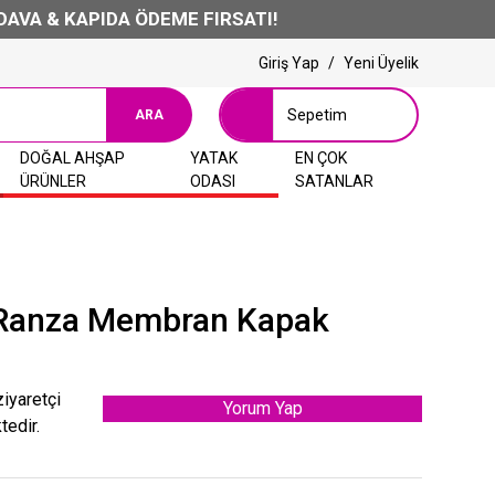
KAPIDA ÖDEME FIRSATI!
Giriş Yap
/
Yeni Üyelik
Sepetim
ARA
DOĞAL AHŞAP
YATAK
EN ÇOK
ÜRÜNLER
ODASI
SATANLAR
 Ranza Membran Kapak
ziyaretçi
Yorum Yap
tedir.