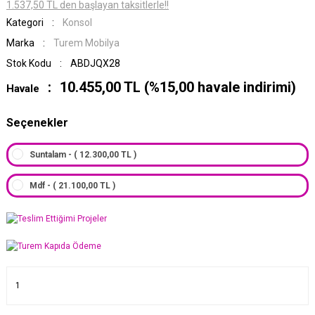
1.537,50 TL den başlayan taksitlerle!!
Kategori
Konsol
Marka
Turem Mobilya
Stok Kodu
ABDJQX28
10.455,00 TL (%15,00 havale indirimi)
Havale
Seçenekler
Suntalam - ( 12.300,00 TL )
Mdf - ( 21.100,00 TL )