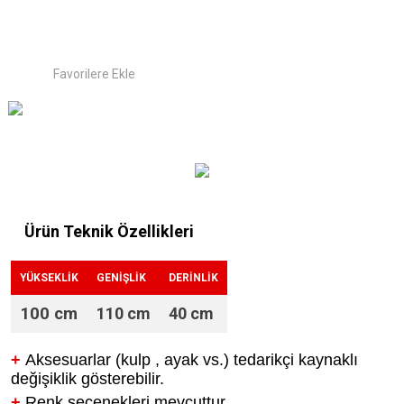
Ürün Teknik Özellikleri
YÜKSEKLİK
GENİŞLİK
DERİNLİK
100 cm
110 cm
40 cm
+
Aksesuarlar (kulp , ayak vs.) tedarikçi kaynaklı
değişiklik gösterebilir.
+
Renk seçenekleri mevcuttur.