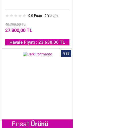
0.0 Puan - 0 Yorum
40.700,00 TL
27.800,00 TL
Havale Fiyatı : 23.630,00 TL
%28
rsat
Ürünü