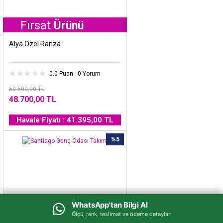
rsat
Ürünü
Alya Özel Ranza
0.0 Puan - 0 Yorum
50.500,00 TL
48.700,00 TL
Havale Fiyatı : 41.395,00 TL
%5
WhatsApp'tan Bilgi Al
WhatsApp'tan Bilgi Al
Ölçü, renk, teslimat ve ödeme detayları
Ölçü, renk, teslimat ve ödeme detayları