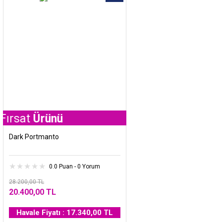
Ürünü
Dark Portmanto
0.0 Puan - 0 Yorum
28.200,00 TL
20.400,00 TL
Havale Fiyatı : 17.340,00 TL