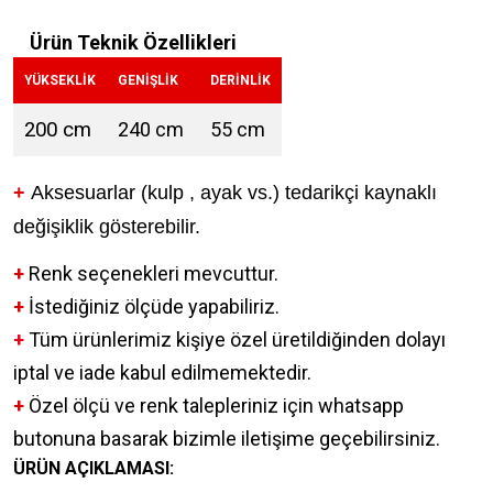
Ürün Teknik Özellikleri
YÜKSEKLİK
GENİŞLİK
DERİNLİK
200 cm
240 cm
55 cm
+
Aksesuarlar (kulp , ayak vs.) tedarikçi kaynaklı
değişiklik gösterebilir.
+
Renk seçenekleri mevcuttur.
+
İstediğiniz ölçüde yapabiliriz.
+
Tüm ürünlerimiz kişiye özel üretildiğinden dolayı
iptal ve iade kabul edilmemektedir.
+
Özel ölçü ve renk talepleriniz için whatsapp
butonuna basarak bizimle iletişime geçebilirsiniz.
ÜRÜN AÇIKLAMASI: