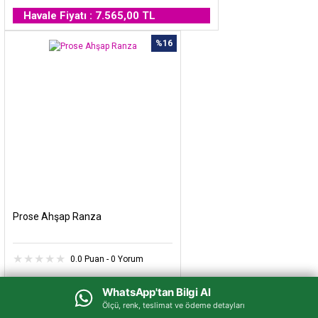
Havale Fiyatı : 7.565,00 TL
%16
Prose Ahşap Ranza
0.0 Puan - 0 Yorum
64.600,00 TL
WhatsApp'tan Bilgi Al
WhatsApp'tan Bilgi Al
54.300,00 TL
Ölçü, renk, teslimat ve ödeme detayları
Ölçü, renk, teslimat ve ödeme detayları