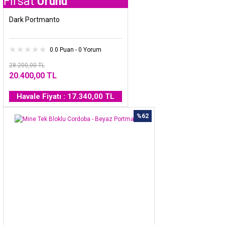
t
Ürünü
Dark Portmanto
0.0 Puan - 0 Yorum
28.200,00 TL
20.400,00 TL
Havale Fiyatı : 17.340,00 TL
%62