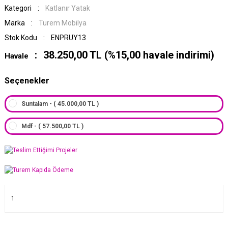
Kategori
Katlanır Yatak
Marka
Turem Mobilya
Stok Kodu
ENPRUY13
38.250,00 TL (%15,00 havale indirimi)
Havale
Seçenekler
Suntalam - ( 45.000,00 TL )
Mdf - ( 57.500,00 TL )