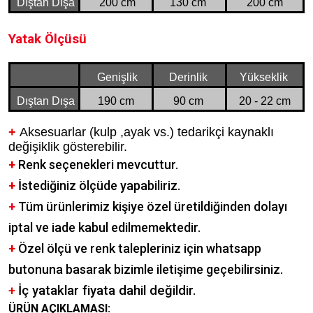
Dıştan Dışa
200 cm
130 cm
200 cm
Yatak Ölçüsü
Genişlik
Derinlik
Yükseklik
Dıştan Dışa
190 cm
90 cm
20 - 22 cm
+
Aksesuarlar (kulp ,ayak vs.) tedarikçi kaynaklı
değişiklik gösterebilir.
+
Renk seçenekleri mevcuttur.
+
İstediğiniz ölçüde yapabiliriz.
+
Tüm ürünlerimiz kişiye özel üretildiğinden dolayı
iptal ve iade kabul edilmemektedir.
+
Özel ölçü ve renk talepleriniz için whatsapp
butonuna basarak bizimle iletişime geçebilirsiniz.
+
İç yataklar fiyata dahil değildir.
ÜRÜN AÇIKLAMASI: