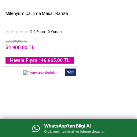
Milenyum Çalışma Masalı Ranza
0.0 Puan - 0 Yorum
60.600,00 TL
54.900,00 TL
Havale Fiyatı : 46.665,00 TL
%25
WhatsApp'tan Bilgi Al
WhatsApp'tan Bilgi Al
Ölçü, renk, teslimat ve ödeme detayları
Ölçü, renk, teslimat ve ödeme detayları