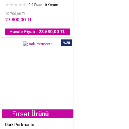
0.0 Puan - 0 Yorum
40.700,00 TL
27.800,00 TL
Havale Fiyatı : 23.630,00 TL
%28
ırsat
Ürünü
Dark Portmanto