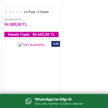
0.0 Puan - 0 Yorum
60.600,00 TL
54.900,00 TL
Havale Fiyatı : 46.665,00 TL
%25
WhatsApp'tan Bilgi Al
WhatsApp'tan Bilgi Al
Twity Ayakkabılık
Ölçü, renk, teslimat ve ödeme detayları
Ölçü, renk, teslimat ve ödeme detayları