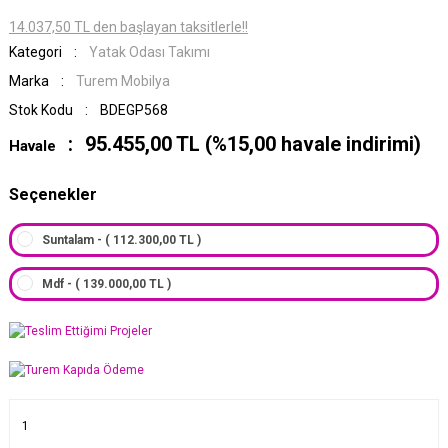
14.037,50 TL den başlayan taksitlerle!!
Kategori
Yatak Odası Takımı
Marka
Turem Mobilya
Stok Kodu
BDEGP568
95.455,00 TL (%15,00 havale indirimi)
Havale
Seçenekler
Suntalam - ( 112.300,00 TL )
Mdf - ( 139.000,00 TL )