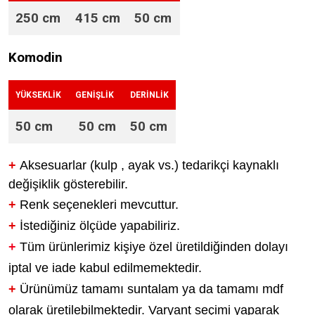
250 cm
415 cm
50 cm
Komodin
YÜKSEKLİK
GENİŞLİK
DERİNLİK
50 cm
50 cm
50 cm
+
Aksesuarlar (kulp , ayak vs.) tedarikçi kaynaklı
değişiklik gösterebilir.
+
Renk seçenekleri mevcuttur.
+
İstediğiniz ölçüde yapabiliriz.
+
Tüm ürünlerimiz kişiye özel üretildiğinden dolayı
iptal ve iade kabul edilmemektedir.
+
Ürünümüz tamamı suntalam ya da tamamı mdf
olarak üretilebilmektedir. Varyant seçimi yaparak