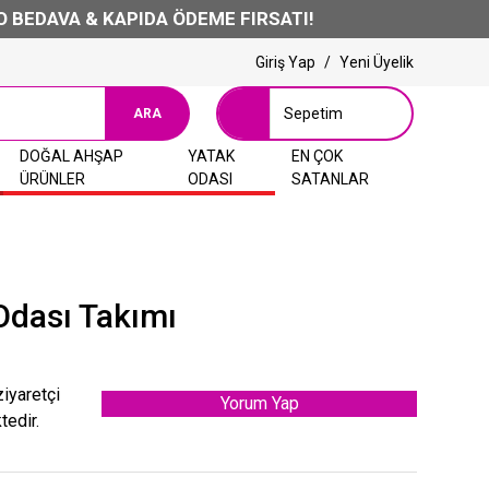
EDAVA & KAPIDA ÖDEME FIRSATI!
Giriş Yap
/
Yeni Üyelik
Sepetim
ARA
DOĞAL AHŞAP
YATAK
EN ÇOK
ÜRÜNLER
ODASI
SATANLAR
dası Takımı
ziyaretçi
Yorum Yap
tedir.