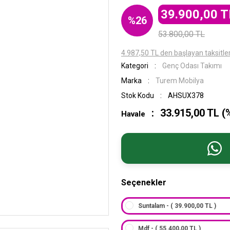
39.900,00 T
%26
53.800,00 TL
4.987,50 TL den başlayan taksitler
Kategori
Genç Odası Takımı
Marka
Turem Mobilya
Stok Kodu
AHSUX378
33.915,00 TL (
Havale
Seçenekler
Suntalam - ( 39.900,00 TL )
Mdf - ( 55.400,00 TL )