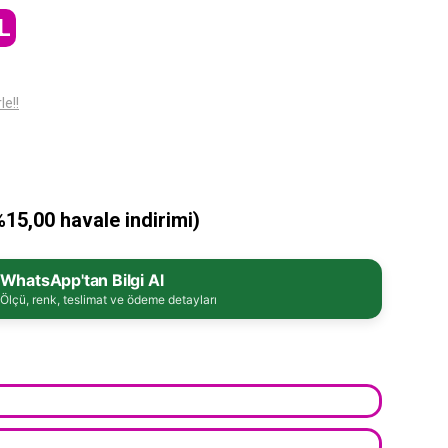
L
le!!
%15,00 havale indirimi)
WhatsApp'tan Bilgi Al
Ölçü, renk, teslimat ve ödeme detayları