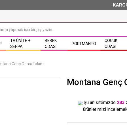
KARGO B
TV ÜNITE +
BEBEK
ÇOCUK
P
PORTMANTO
SEHPA
ODASI
ODASI
ntana Genç Odası Takımı
Montana Genç O
Şu an sitemizde
283
ürünlerimizi incelemek