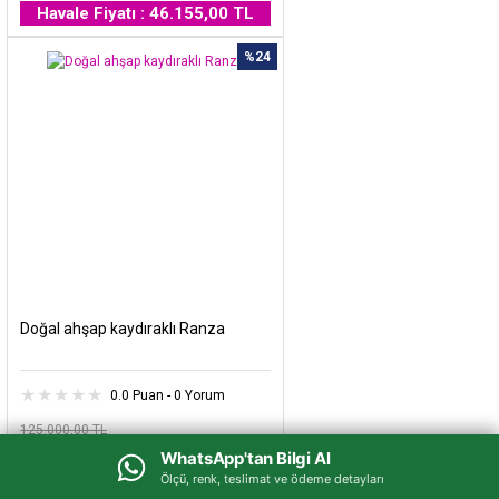
Havale Fiyatı : 46.155,00 TL
%24
Doğal ahşap kaydıraklı Ranza
0.0 Puan - 0 Yorum
125.000,00 TL
95.000,00 TL
WhatsApp'tan Bilgi Al
WhatsApp'tan Bilgi Al
Ölçü, renk, teslimat ve ödeme detayları
Ölçü, renk, teslimat ve ödeme detayları