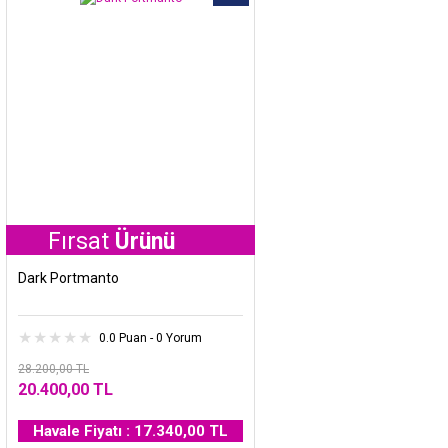
ırsat
Ürünü
Dark Portmanto
0.0 Puan - 0 Yorum
28.200,00 TL
20.400,00 TL
Havale Fiyatı : 17.340,00 TL