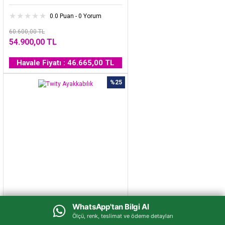
0.0 Puan - 0 Yorum
60.600,00 TL
54.900,00 TL
Havale Fiyatı : 46.665,00 TL
%25
Twity Ayakkabılık
WhatsApp'tan Bilgi Al
WhatsApp'tan Bilgi Al
Ölçü, renk, teslimat ve ödeme detayları
Ölçü, renk, teslimat ve ödeme detayları