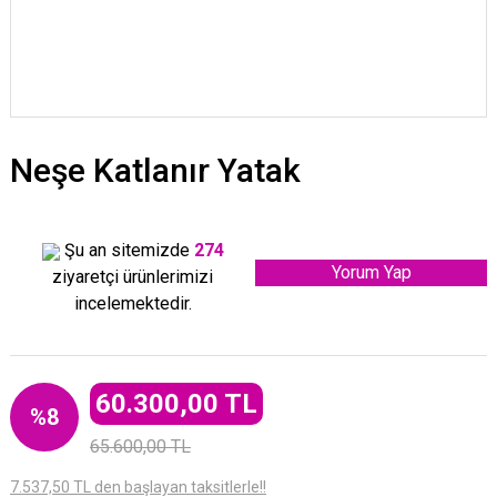
Neşe Katlanır Yatak
Şu an sitemizde
274
Yorum Yap
ziyaretçi ürünlerimizi
incelemektedir.
60.300,00 TL
%8
65.600,00 TL
7.537,50 TL den başlayan taksitlerle!!