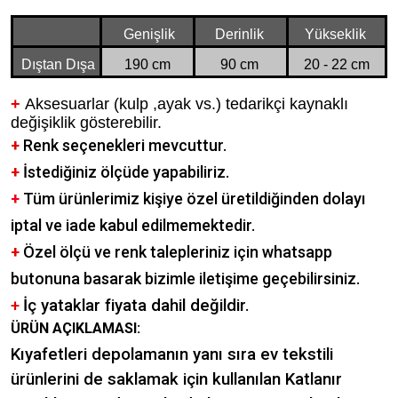
Genişlik
Derinlik
Yükseklik
Dıştan Dışa
190 cm
90 cm
20 - 22 cm
+
Aksesuarlar (kulp ,ayak vs.) tedarikçi kaynaklı
değişiklik gösterebilir.
+
Renk seçenekleri mevcuttur.
+
İstediğiniz ölçüde yapabiliriz.
+
Tüm ürünlerimiz kişiye özel üretildiğinden dolayı
iptal ve iade kabul edilmemektedir.
+
Özel ölçü ve renk talepleriniz için whatsapp
butonuna basarak bizimle iletişime geçebilirsiniz.
+
İç yataklar fiyata dahil değildir.
ÜRÜN AÇIKLAMASI:
Kıyafetleri depolamanın yanı sıra ev tekstili
ürünlerini de saklamak için kullanılan Katlanır