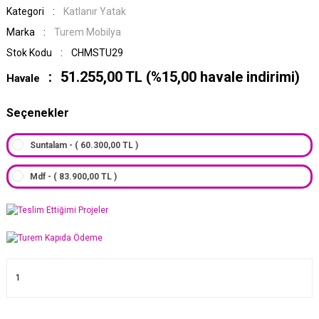
Kategori
Katlanır Yatak
Marka
Turem Mobilya
Stok Kodu
CHMSTU29
51.255,00 TL (%15,00 havale indirimi)
Havale
Seçenekler
Suntalam - ( 60.300,00 TL )
Mdf - ( 83.900,00 TL )