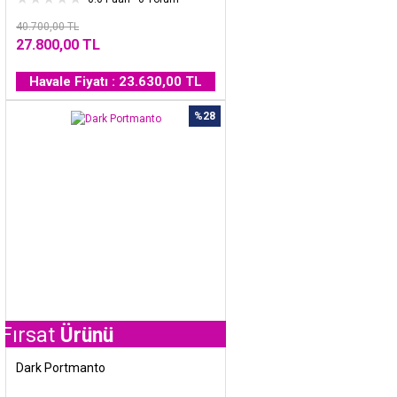
40.700,00 TL
27.800,00 TL
Havale Fiyatı : 23.630,00 TL
%28
Ürünü
Dark Portmanto