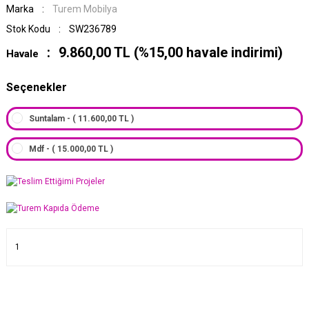
Marka
Turem Mobilya
Stok Kodu
SW236789
9.860,00 TL (%15,00 havale indirimi)
Havale
Seçenekler
Suntalam - ( 11.600,00 TL )
Mdf - ( 15.000,00 TL )