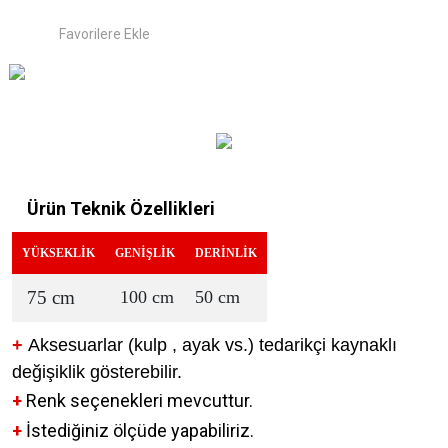
Ürün Teknik Özellikleri
YÜKSEKLİK
GENİŞLİK
DERİNLİK
75 cm
100 cm
50 cm
+
Aksesuarlar (kulp , ayak vs.) tedarikçi kaynaklı
değişiklik gösterebilir.
+
Renk seçenekleri mevcuttur.
+
İstediğiniz ölçüde yapabiliriz.