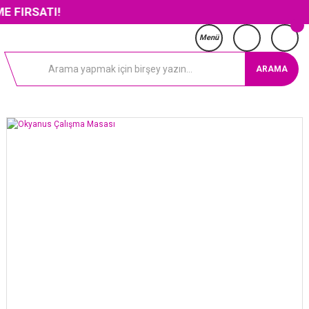
TI!
Menü
ARAMA