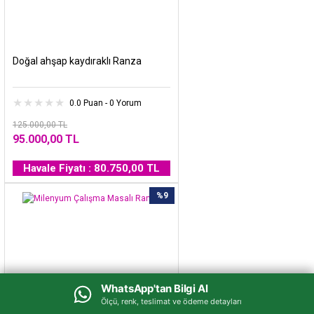
Doğal ahşap kaydıraklı Ranza
0.0 Puan - 0 Yorum
125.000,00 TL
95.000,00 TL
Havale Fiyatı : 80.750,00 TL
%9
WhatsApp'tan Bilgi Al
WhatsApp'tan Bilgi Al
Ölçü, renk, teslimat ve ödeme detayları
Ölçü, renk, teslimat ve ödeme detayları