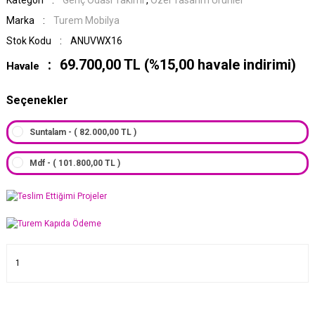
Kategori
Genç Odası Takımı
,
Özel Tasarım Ürünler
Marka
Turem Mobilya
Stok Kodu
ANUVWX16
69.700,00 TL (%15,00 havale indirimi)
Havale
Seçenekler
Suntalam - ( 82.000,00 TL )
Mdf - ( 101.800,00 TL )