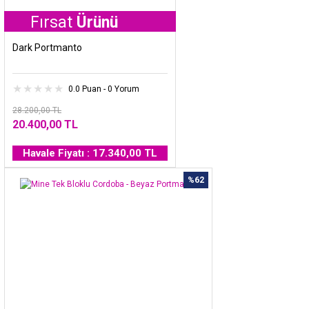
ırsat
Ürünü
Dark Portmanto
0.0 Puan - 0 Yorum
28.200,00 TL
20.400,00 TL
Havale Fiyatı : 17.340,00 TL
%62