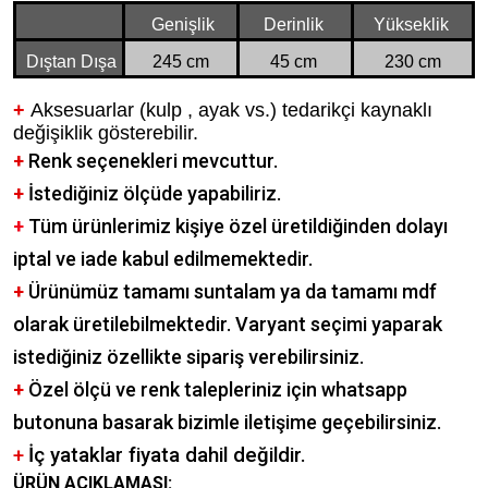
Genişlik
Derinlik
Yükseklik
Dıştan Dışa
245 cm
45 cm
230 cm
+
Aksesuarlar (kulp , ayak vs.) tedarikçi kaynaklı
değişiklik gösterebilir.
+
Renk seçenekleri mevcuttur.
+
İstediğiniz ölçüde yapabiliriz.
+
Tüm ürünlerimiz kişiye özel üretildiğinden dolayı
iptal ve iade kabul edilmemektedir.
+
Ürünümüz tamamı suntalam ya da tamamı mdf
olarak üretilebilmektedir. Varyant seçimi yaparak
istediğiniz özellikte sipariş verebilirsiniz.
+
Özel ölçü ve renk talepleriniz için whatsapp
butonuna basarak bizimle iletişime geçebilirsiniz.
+
İç yataklar fiyata dahil değildir.
ÜRÜN AÇIKLAMASI: