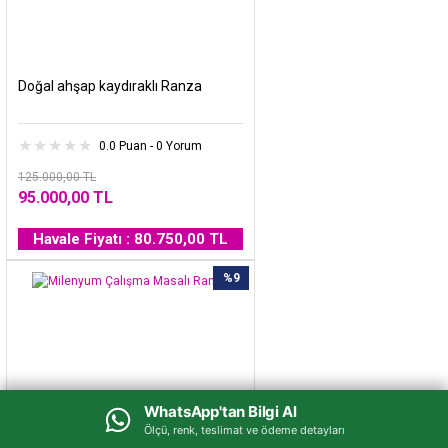
Doğal ahşap kaydıraklı Ranza
0.0 Puan - 0 Yorum
125.000,00 TL
95.000,00 TL
Havale Fiyatı : 80.750,00 TL
%9
WhatsApp'tan Bilgi Al
WhatsApp'tan Bilgi Al
Ölçü, renk, teslimat ve ödeme detayları
Ölçü, renk, teslimat ve ödeme detayları